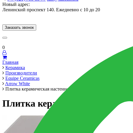
Новый адрес:
Ленинский проспект 140. Ежедневно с 10 до 20
Заказать звонок
Керамогранит
60x120
60x60
Для ванной
Для кухни
Мозаика
Брен
0
Главная
Керамика
Производители
Equipe Cerаmicas
Arrow White
Плитка керамическая настенная 25833 ARROW Quicksilver 5х
Плитка керамическая настенн