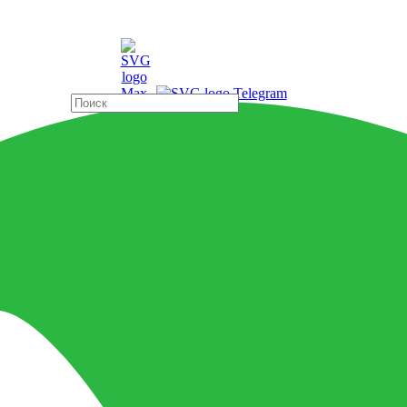
ды
Страны
25
ая 25833 ARROW Quicksilver 5