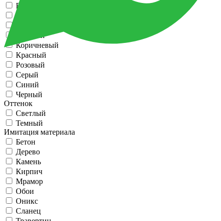
Белый
Голубой
Желтый
Зеленый
Коричневый
Красный
Розовый
Серый
Синий
Черный
Оттенок
Светлый
Темный
Имитация материала
Бетон
Дерево
Камень
Кирпич
Мрамор
Обои
Оникс
Сланец
Травертин