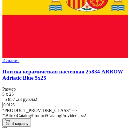
Испания
Плитка керамическая настенная 25834 ARROW
Adriatic Blue 5х25
Размер
5 x 25
5 857 .28 руб./м2
,
"PRODUCT_PROVIDER_CLASS" =>
"\Bitrix\Catalog\Product\CatalogProvider",
м2
В корзину