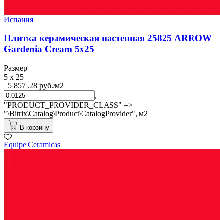
Испания
Плитка керамическая настенная 25825 ARROW
Gardenia Cream 5х25
Размер
5 x 25
5 857 .28 руб./м2
,
"PRODUCT_PROVIDER_CLASS" =>
"\Bitrix\Catalog\Product\CatalogProvider",
м2
В корзину
Equipe Cerаmicas