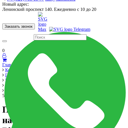
Новый адрес:
Ленинский проспект 140. Ежедневно с 10 до 20
Заказать звонок
Керамогранит
60x120
60x60
Для ванной
Для кухни
Мозаика
Бренды
Страны
0
Главная
Керамика
Производители
Equipe Cerаmicas
Arrow White
Плитка керамическая настенная 25831 ARROW Blue Velvet
5х25
Плитка керамическая
настенная 25831 ARROW