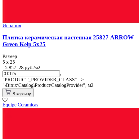
Испания
Плитка керамическая настенная 25827 ARROW
Green Kelp 5х25
Размер
5 x 25
5 857 .28 руб./м2
,
"PRODUCT_PROVIDER_CLASS" =>
"\Bitrix\Catalog\Product\CatalogProvider",
м2
В корзину
Equipe Cerаmicas