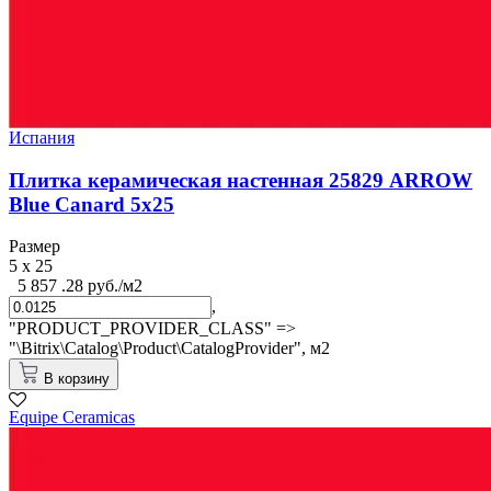
Испания
Плитка керамическая настенная 25829 ARROW
Blue Canard 5х25
Размер
5 x 25
5 857 .28 руб./м2
,
"PRODUCT_PROVIDER_CLASS" =>
"\Bitrix\Catalog\Product\CatalogProvider",
м2
В корзину
Equipe Cerаmicas