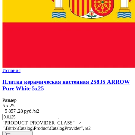
Испания
Плитка керамическая настенная 25835 ARROW
Pure White 5х25
Размер
5 x 25
5 857 .28 руб./м2
,
"PRODUCT_PROVIDER_CLASS" =>
"\Bitrix\Catalog\Product\CatalogProvider",
м2