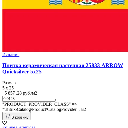
Испания
Плитка керамическая настенная 25833 ARROW
Quicksilver 5х25
Размер
5 x 25
5 857 .28 руб./м2
,
"PRODUCT_PROVIDER_CLASS" =>
"\Bitrix\Catalog\Product\CatalogProvider",
м2
В корзину
Equipe Cerаmicas