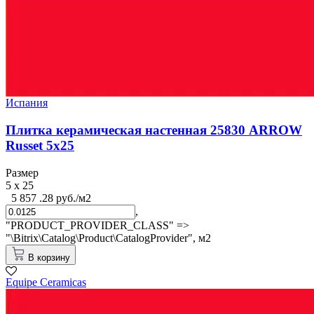
Испания
Плитка керамическая настенная 25830 ARROW
Russet 5х25
Размер
5 x 25
5 857 .28 руб./м2
,
"PRODUCT_PROVIDER_CLASS" =>
"\Bitrix\Catalog\Product\CatalogProvider",
м2
В корзину
Equipe Cerаmicas