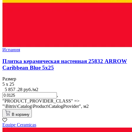
Испания
Плитка керамическая настенная 25832 ARROW
Caribbean Blue 5х25
Размер
5 x 25
5 857 .28 руб./м2
,
"PRODUCT_PROVIDER_CLASS" =>
"\Bitrix\Catalog\Product\CatalogProvider",
м2
В корзину
Equipe Cerаmicas