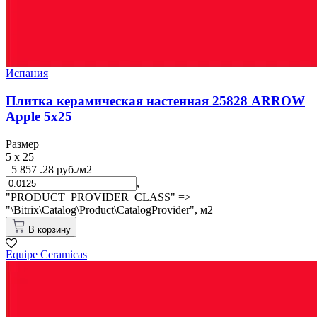
Испания
Плитка керамическая настенная 25828 ARROW
Apple 5х25
Размер
5 x 25
5 857 .28 руб./м2
,
"PRODUCT_PROVIDER_CLASS" =>
"\Bitrix\Catalog\Product\CatalogProvider",
м2
В корзину
Equipe Cerаmicas