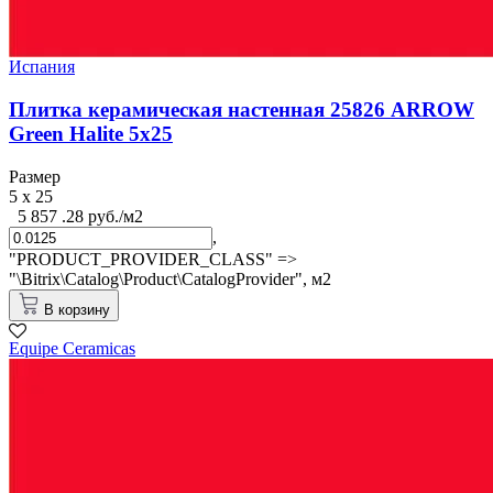
Испания
Плитка керамическая настенная 25826 ARROW
Green Halite 5х25
Размер
5 x 25
5 857 .28 руб./м2
,
"PRODUCT_PROVIDER_CLASS" =>
"\Bitrix\Catalog\Product\CatalogProvider",
м2
В корзину
Equipe Cerаmicas