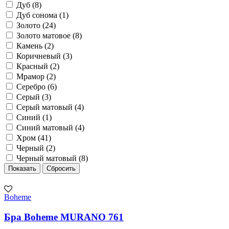
Дуб (
8
)
Дуб сонома (
1
)
Золото (
24
)
Золото матовое (
8
)
Камень (
2
)
Коричневый (
3
)
Красный (
2
)
Мрамор (
2
)
Серебро (
6
)
Серый (
3
)
Серый матовый (
4
)
Синий (
1
)
Синий матовый (
4
)
Хром (
41
)
Черный (
2
)
Черный матовый (
8
)
Boheme
Бра Boheme MURANO 761