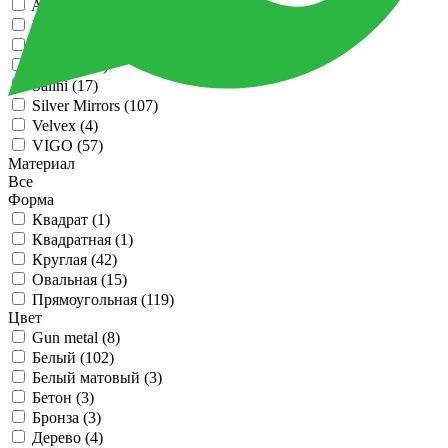
ARMADI ART (
54
)
Boheme (
49
)
LaFenice (
11
)
Onika (
115
)
Salini (
17
)
Silver Mirrors (
107
)
Velvex (
4
)
VIGO (
57
)
Материал
Все
Форма
Квадрат (
1
)
Квадратная (
1
)
Круглая (
42
)
Овальная (
15
)
Прямоугольная (
119
)
Цвет
Gun metal (
8
)
Белый (
102
)
Белый матовый (
3
)
Бетон (
3
)
Бронза (
3
)
Дерево (
4
)