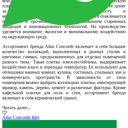
млн. кв. метров плитки ежегодно. Купить керамическую
плитку Atlas Concorde можно в 110 странах мира, где ее ценят
за качество, надежность, долговечность и
многофункциональность. Продукция бренда изготавливается
из чистой и прочной глины с использованием старинных
традиций и инновационных технологий. На производстве
уделяется внимание экологии и минимальному воздействию
на окружающую среду.
Ассортимент бренда Atlas Concorde включает в себя большое
количество коллекций, выполненных в разных стилях и
цветовых гаммах, предназначенных для отделки помещений
разного типа. Такая плитка износоустойчива, выдерживает
воздействие влаги и перепады температур. Ее используют для
облицовки ванных комнат, кухонь, гостиных, спальных зон и
коммерческих пространств. В зависимости от типа
помещения можно выбрать коллекцию плитки, имитирующей
мрамор, камень, дерево, цемент и различные фактуры. Кроме
кафельной плитки для пола и стен, ассортимент бренда
включает в себя керамический гранит.
Читать далее...
Atlas Concorde Italy