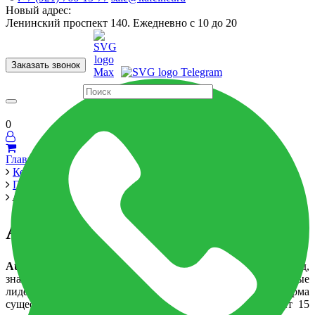
Новый адрес:
Ленинский проспект 140. Ежедневно с 10 до 20
Заказать звонок
Керамогранит
60x120
60x60
Для ванной
Для кухни
Мозаика
Бренды
Страны
0
Главная
Керамика
Производители
Atlas Concorde Italy
Atlas Concorde Italy
Atlas Concorde
– итальянский керамический бренд,
знаменитый во всем мире и занимающий устойчивые
лидерские позиции на керамическом рынке. Фирма
существует с 1969 года и в настоящее время выпускает 15