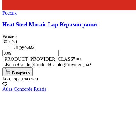
Россия
Heat Steel Mosaic Lap Керамогранит
Размер
30 x 30
14 178 руб./м2
,
"PRODUCT_PROVIDER_CLASS" =>
"\Bitrix\Catalog\Product\CatalogProvider",
м2
В корзину
Бордюр, для стен
Atlas Concorde Russia