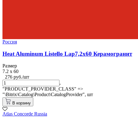
Россия
Heat Aluminum Listello Lap7,2x60 Керамогранит
Размер
7.2 x 60
276 руб./шт
,
"PRODUCT_PROVIDER_CLASS" =>
"\Bitrix\Catalog\Product\CatalogProvider",
шт
В корзину
Atlas Concorde Russia