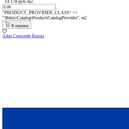
14 178 руб./м2
,
"PRODUCT_PROVIDER_CLASS" =>
"\Bitrix\Catalog\Product\CatalogProvider",
м2
В корзину
Atlas Concorde Russia