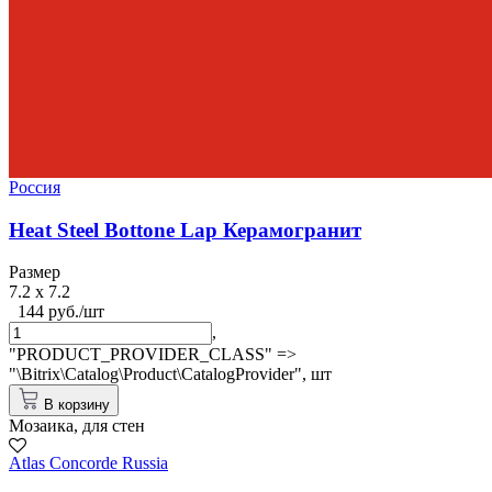
Россия
Heat Steel Bottone Lap Керамогранит
Размер
7.2 x 7.2
144 руб./шт
,
"PRODUCT_PROVIDER_CLASS" =>
"\Bitrix\Catalog\Product\CatalogProvider",
шт
В корзину
Мозаика, для стен
Atlas Concorde Russia