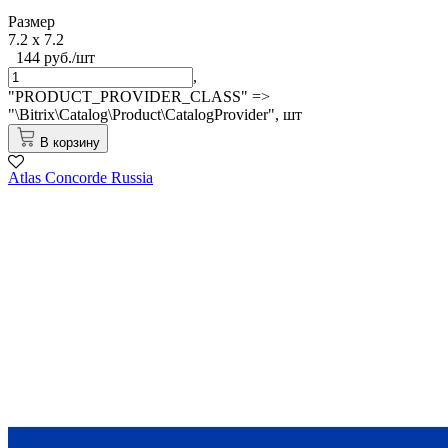
Размер
7.2 x 7.2
144 руб./шт
,
"PRODUCT_PROVIDER_CLASS" =>
"\Bitrix\Catalog\Product\CatalogProvider",
шт
В корзину
Atlas Concorde Russia