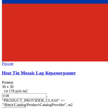
Россия
Heat Tin Mosaic Lap Керамогранит
Размер
30 x 30
14 178 руб./м2
,
"PRODUCT_PROVIDER_CLASS" =>
"\Bitrix\Catalog\Product\CatalogProvider",
м2