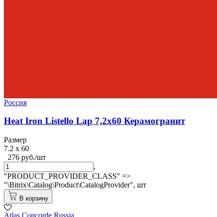
Россия
Heat Iron Listello Lap 7,2x60 Керамогранит
Размер
7.2 x 60
276 руб./шт
,
"PRODUCT_PROVIDER_CLASS" =>
"\Bitrix\Catalog\Product\CatalogProvider",
шт
В корзину
Atlas Concorde Russia