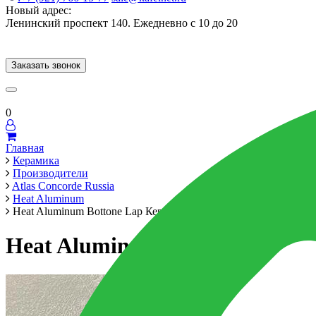
Новый адрес:
Ленинский проспект 140. Ежедневно с 10 до 20
Заказать звонок
Керамогранит
60x120
60x60
Для ванной
Для кухни
Мозаика
Брен
0
Главная
Керамика
Производители
Atlas Concorde Russia
Heat Aluminum
Heat Aluminum Bottone Lap Керамогранит
Heat Aluminum Bottone Lap К