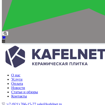
О нас
Услуги
Оплата
Новости
Статьи и обзоры
Контакты
:+7 (921) 766-15-77
sale@kafelnet.ru