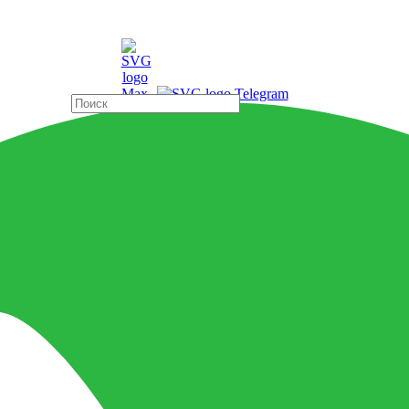
ды
Страны
ерамогранит