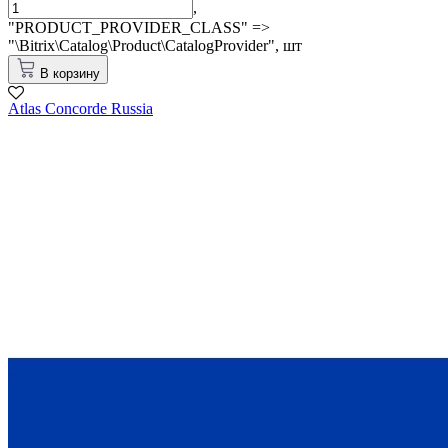
,
"PRODUCT_PROVIDER_CLASS" =>
"\Bitrix\Catalog\Product\CatalogProvider",
шт
В корзину
Atlas Concorde Russia