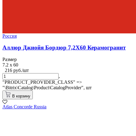
Россия
Аллюр Джиойя Бордюр 7,2X60 Керамогранит
Размер
7.2 x 60
216 руб./шт
,
"PRODUCT_PROVIDER_CLASS" =>
"\Bitrix\Catalog\Product\CatalogProvider",
шт
В корзину
Atlas Concorde Russia