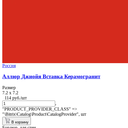
Россия
Аллюр Джиойя Вставка Керамогранит
Размер
7.2 x 7.2
114 руб./шт
,
"PRODUCT_PROVIDER_CLASS" =>
"\Bitrix\Catalog\Product\CatalogProvider",
шт
В корзину
Бордюр, для стен