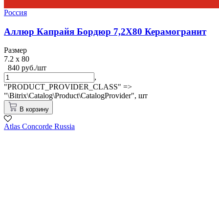
Россия
Аллюр Капрайя Бордюр 7,2X80 Керамогранит
Размер
7.2 x 80
840 руб./шт
,
"PRODUCT_PROVIDER_CLASS" =>
"\Bitrix\Catalog\Product\CatalogProvider",
шт
В корзину
Atlas Concorde Russia