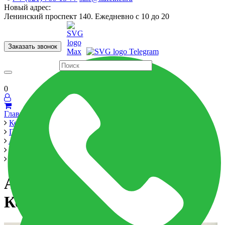
Новый адрес:
Ленинский проспект 140. Ежедневно с 10 до 20
Заказать звонок
Керамогранит
60x120
60x60
Для ванной
Для кухни
Мозаика
Бренды
Страны
0
Главная
Керамика
Производители
Atlas Concorde Russia
Allure
Аллюр Капрайя Вставка Керамогранит
Аллюр Капрайя Вставка
Керамогранит