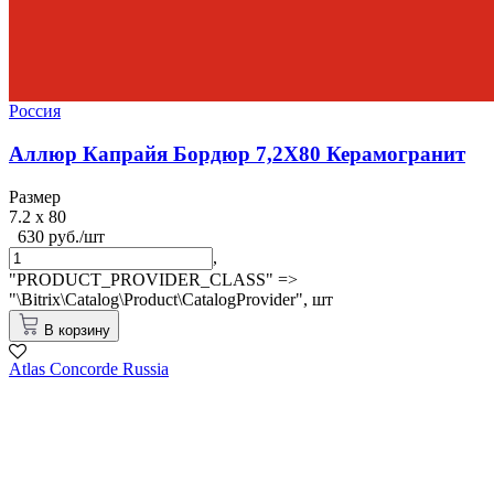
Россия
Аллюр Капрайя Бордюр 7,2X80 Керамогранит
Размер
7.2 x 80
630 руб./шт
,
"PRODUCT_PROVIDER_CLASS" =>
"\Bitrix\Catalog\Product\CatalogProvider",
шт
В корзину
Atlas Concorde Russia