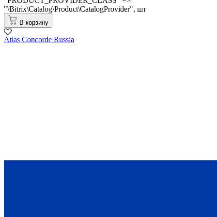
"PRODUCT_PROVIDER_CLASS" =>
"\Bitrix\Catalog\Product\CatalogProvider",
шт
В корзину
Atlas Concorde Russia