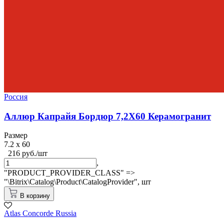
Россия
Аллюр Капрайя Бордюр 7,2X60 Керамогранит
Размер
7.2 x 60
216 руб./шт
,
"PRODUCT_PROVIDER_CLASS" =>
"\Bitrix\Catalog\Product\CatalogProvider",
шт
В корзину
Atlas Concorde Russia