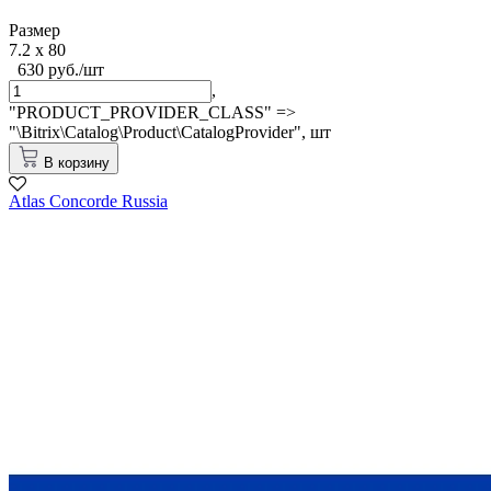
Размер
7.2 x 80
630 руб./шт
,
"PRODUCT_PROVIDER_CLASS" =>
"\Bitrix\Catalog\Product\CatalogProvider",
шт
В корзину
Atlas Concorde Russia