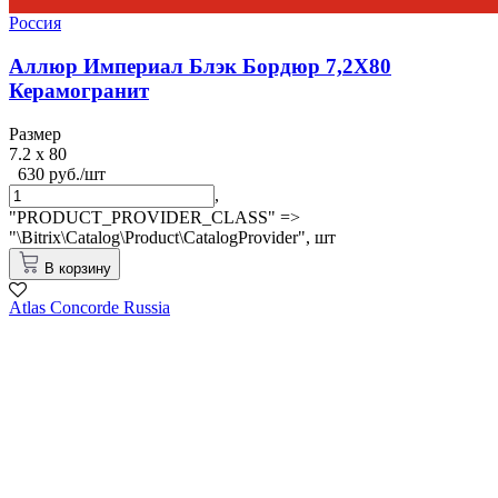
Россия
Аллюр Империал Блэк Бордюр 7,2X80
Керамогранит
Размер
7.2 x 80
630 руб./шт
,
"PRODUCT_PROVIDER_CLASS" =>
"\Bitrix\Catalog\Product\CatalogProvider",
шт
В корзину
Atlas Concorde Russia