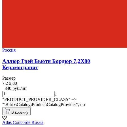
Россия
Аллюр Грей Бьюти Бордюр 7,2X80
Керамогранит
Размер
7.2 x 80
840 руб./шт
,
"PRODUCT_PROVIDER_CLASS" =>
"\Bitrix\Catalog\Product\CatalogProvider",
шт
В корзину
Atlas Concorde Russia