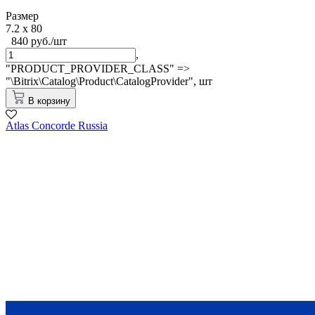
Размер
7.2 x 80
840 руб./шт
,
"PRODUCT_PROVIDER_CLASS" =>
"\Bitrix\Catalog\Product\CatalogProvider",
шт
В корзину
Atlas Concorde Russia