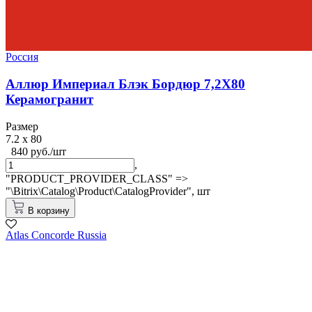
Россия
Аллюр Империал Блэк Бордюр 7,2X80
Керамогранит
Размер
7.2 x 80
840 руб./шт
,
"PRODUCT_PROVIDER_CLASS" =>
"\Bitrix\Catalog\Product\CatalogProvider",
шт
В корзину
Atlas Concorde Russia