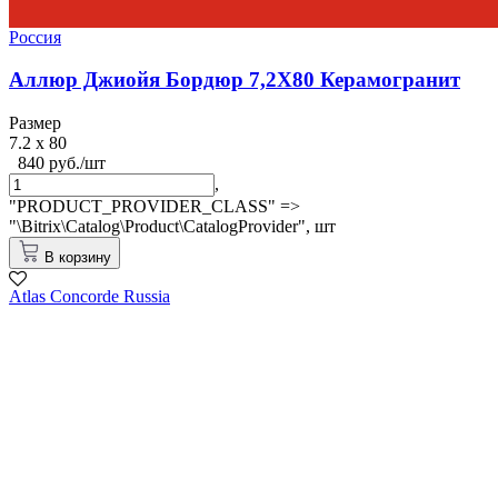
Россия
Аллюр Джиойя Бордюр 7,2X80 Керамогранит
Размер
7.2 x 80
840 руб./шт
,
"PRODUCT_PROVIDER_CLASS" =>
"\Bitrix\Catalog\Product\CatalogProvider",
шт
В корзину
Atlas Concorde Russia