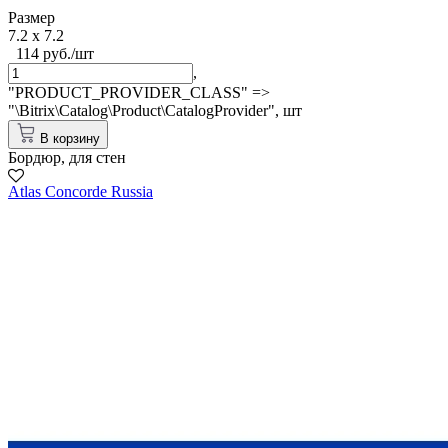
Размер
7.2 x 7.2
114 руб./шт
,
"PRODUCT_PROVIDER_CLASS" =>
"\Bitrix\Catalog\Product\CatalogProvider",
шт
В корзину
Бордюр, для стен
Atlas Concorde Russia