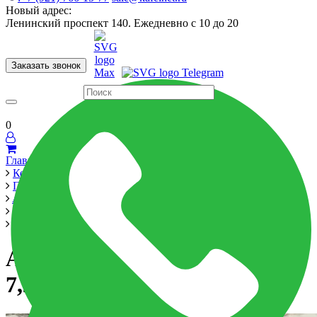
Новый адрес:
Ленинский проспект 140. Ежедневно с 10 до 20
Заказать звонок
Керамогранит
60x120
60x60
Для ванной
Для кухни
Мозаика
Бренды
Страны
0
Главная
Керамика
Производители
Atlas Concorde Russia
Allure
Аллюр Капрайя Бордюр 7,2X60 Керамогранит
Аллюр Капрайя Бордюр
7,2X60 Керамогранит