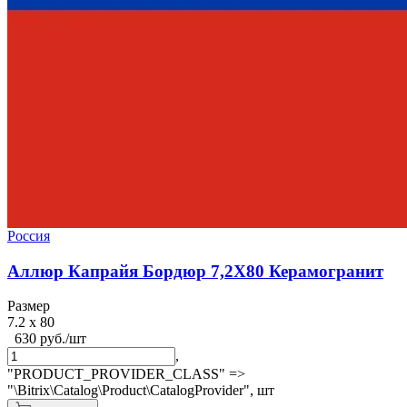
Россия
Аллюр Капрайя Бордюр 7,2X80 Керамогранит
Размер
7.2 x 80
630 руб./шт
,
"PRODUCT_PROVIDER_CLASS" =>
"\Bitrix\Catalog\Product\CatalogProvider",
шт