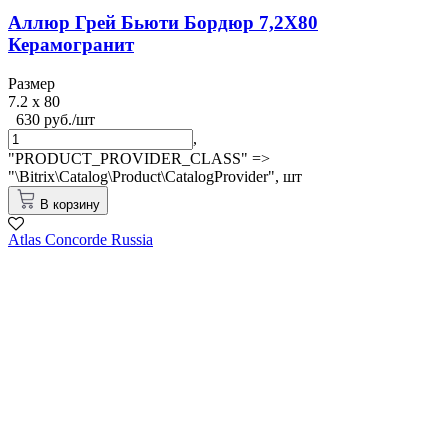
Аллюр Грей Бьюти Бордюр 7,2X80
Керамогранит
Размер
7.2 x 80
630 руб./шт
,
"PRODUCT_PROVIDER_CLASS" =>
"\Bitrix\Catalog\Product\CatalogProvider",
шт
В корзину
Atlas Concorde Russia