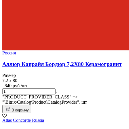
Россия
Аллюр Капрайя Бордюр 7,2X80 Керамогранит
Размер
7.2 x 80
840 руб./шт
,
"PRODUCT_PROVIDER_CLASS" =>
"\Bitrix\Catalog\Product\CatalogProvider",
шт
В корзину
Atlas Concorde Russia