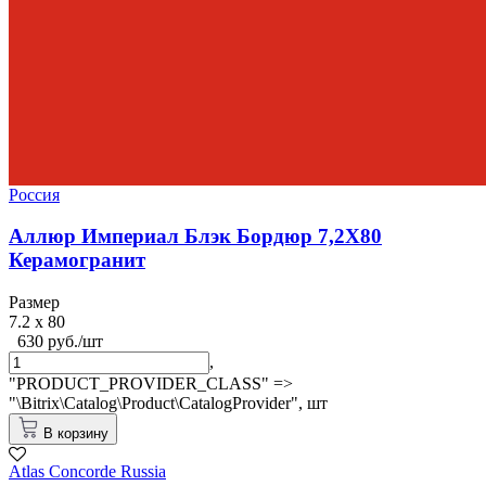
Россия
Аллюр Империал Блэк Бордюр 7,2X80
Керамогранит
Размер
7.2 x 80
630 руб./шт
,
"PRODUCT_PROVIDER_CLASS" =>
"\Bitrix\Catalog\Product\CatalogProvider",
шт
В корзину
Atlas Concorde Russia