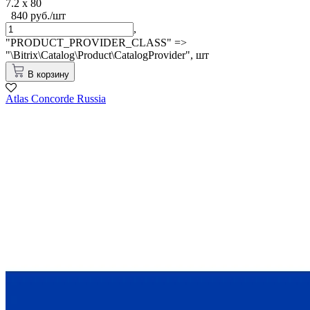
7.2 x 80
840 руб./шт
,
"PRODUCT_PROVIDER_CLASS" =>
"\Bitrix\Catalog\Product\CatalogProvider",
шт
В корзину
Atlas Concorde Russia