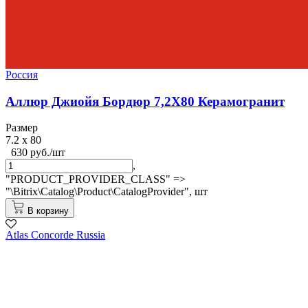
Россия
Аллюр Джиойя Бордюр 7,2X80 Керамогранит
Размер
7.2 x 80
630 руб./шт
,
"PRODUCT_PROVIDER_CLASS" =>
"\Bitrix\Catalog\Product\CatalogProvider",
шт
В корзину
Atlas Concorde Russia