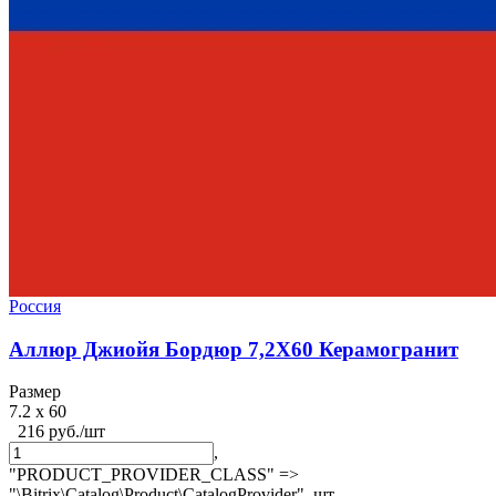
Россия
Аллюр Джиойя Бордюр 7,2X60 Керамогранит
Размер
7.2 x 60
216 руб./шт
,
"PRODUCT_PROVIDER_CLASS" =>
"\Bitrix\Catalog\Product\CatalogProvider",
шт