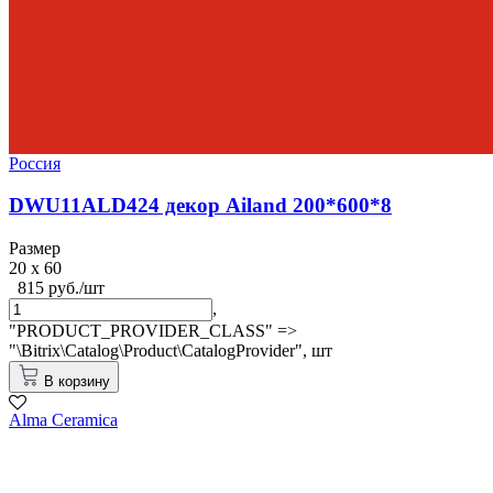
Россия
DWU11ALD424 декор Ailand 200*600*8
Размер
20 x 60
815 руб./шт
,
"PRODUCT_PROVIDER_CLASS" =>
"\Bitrix\Catalog\Product\CatalogProvider",
шт
В корзину
Alma Ceramica