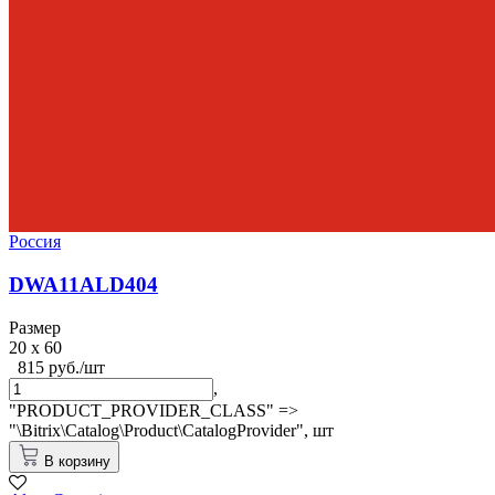
Россия
DWA11ALD404
Размер
20 x 60
815 руб./шт
,
"PRODUCT_PROVIDER_CLASS" =>
"\Bitrix\Catalog\Product\CatalogProvider",
шт
В корзину