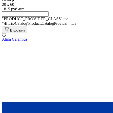
20 x 60
815 руб./шт
,
"PRODUCT_PROVIDER_CLASS" =>
"\Bitrix\Catalog\Product\CatalogProvider",
шт
В корзину
Alma Ceramica