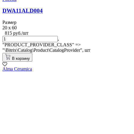
DWA11ALD004
Размер
20 x 60
815 руб./шт
,
"PRODUCT_PROVIDER_CLASS" =>
"\Bitrix\Catalog\Product\CatalogProvider",
шт
В корзину
Alma Ceramica