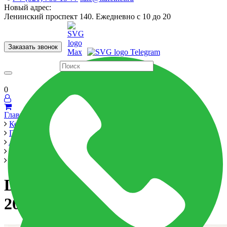
Новый адрес:
Ленинский проспект 140. Ежедневно с 10 до 20
Заказать звонок
Керамогранит
60x120
60x60
Для ванной
Для кухни
Мозаика
Бренды
Страны
0
Главная
Керамика
Производители
Alma Ceramica
Ailand 200x600
DWU11ALD024 декор Ailand 200*600*8
DWU11ALD024 декор Ailand
200*600*8