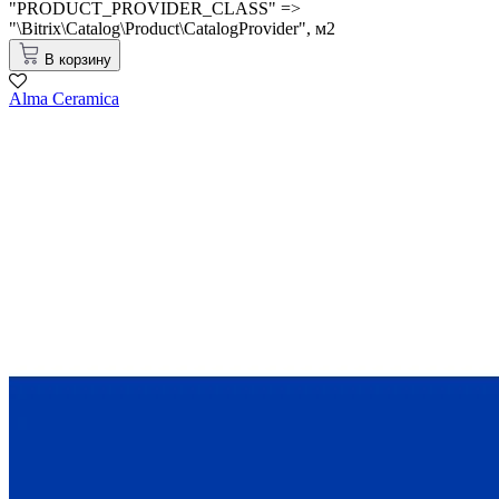
"PRODUCT_PROVIDER_CLASS" =>
"\Bitrix\Catalog\Product\CatalogProvider",
м2
В корзину
Alma Ceramica