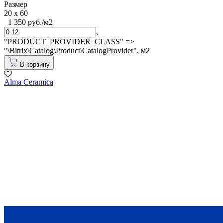
Размер
20 x 60
1 350 руб./м2
,
"PRODUCT_PROVIDER_CLASS" =>
"\Bitrix\Catalog\Product\CatalogProvider",
м2
В корзину
Alma Ceramica