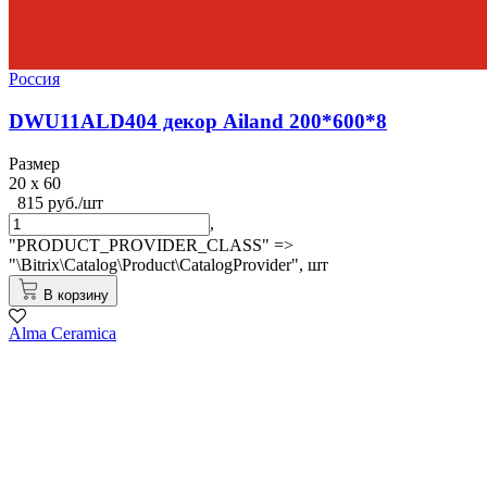
Россия
DWU11ALD404 декор Ailand 200*600*8
Размер
20 x 60
815 руб./шт
,
"PRODUCT_PROVIDER_CLASS" =>
"\Bitrix\Catalog\Product\CatalogProvider",
шт
В корзину
Alma Ceramica