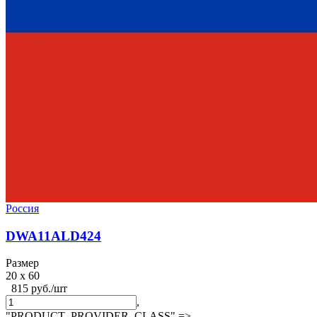
Россия
DWA11ALD424
Размер
20 x 60
815 руб./шт
,
"PRODUCT_PROVIDER_CLASS" =>