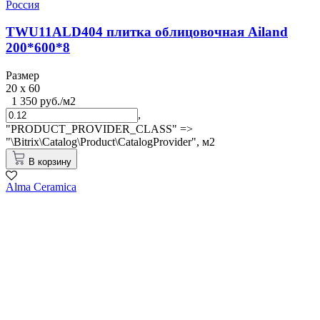
Россия
TWU11ALD404 плитка облицовочная Ailand
200*600*8
Размер
20 x 60
1 350 руб./м2
,
"PRODUCT_PROVIDER_CLASS" =>
"\Bitrix\Catalog\Product\CatalogProvider",
м2
В корзину
Alma Ceramica