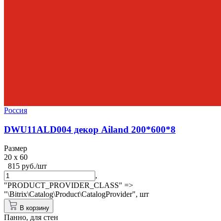
Россия
DWU11ALD004 декор Ailand 200*600*8
Размер
20 x 60
815 руб./шт
,
"PRODUCT_PROVIDER_CLASS" =>
"\Bitrix\Catalog\Product\CatalogProvider",
шт
В корзину
Панно, для стен