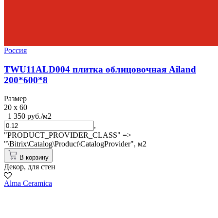
Россия
TWU11ALD004 плитка облицовочная Ailand
200*600*8
Размер
20 x 60
1 350 руб./м2
,
"PRODUCT_PROVIDER_CLASS" =>
"\Bitrix\Catalog\Product\CatalogProvider",
м2
В корзину
Декор, для стен
Alma Ceramica