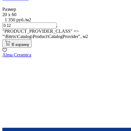
Размер
20 x 60
1 350 руб./м2
,
"PRODUCT_PROVIDER_CLASS" =>
"\Bitrix\Catalog\Product\CatalogProvider",
м2
В корзину
Alma Ceramica