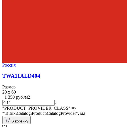
Россия
TWA11ALD404
Размер
20 x 60
1 350 руб./м2
,
"PRODUCT_PROVIDER_CLASS" =>
"\Bitrix\Catalog\Product\CatalogProvider",
м2
В корзину