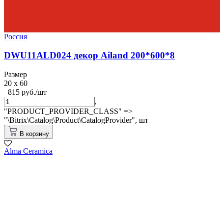
Россия
DWU11ALD024 декор Ailand 200*600*8
Размер
20 x 60
815 руб./шт
,
"PRODUCT_PROVIDER_CLASS" =>
"\Bitrix\Catalog\Product\CatalogProvider",
шт
В корзину
Alma Ceramica