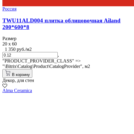
Россия
TWU11ALD004 плитка облицовочная Ailand
200*600*8
Размер
20 x 60
1 350 руб./м2
,
"PRODUCT_PROVIDER_CLASS" =>
"\Bitrix\Catalog\Product\CatalogProvider",
м2
В корзину
Декор, для стен
Alma Ceramica