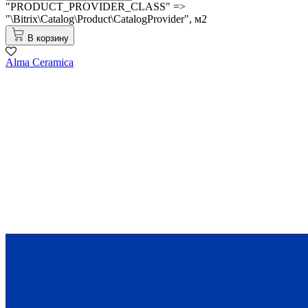
"PRODUCT_PROVIDER_CLASS" =>
"\Bitrix\Catalog\Product\CatalogProvider",
м2
В корзину
Alma Ceramica