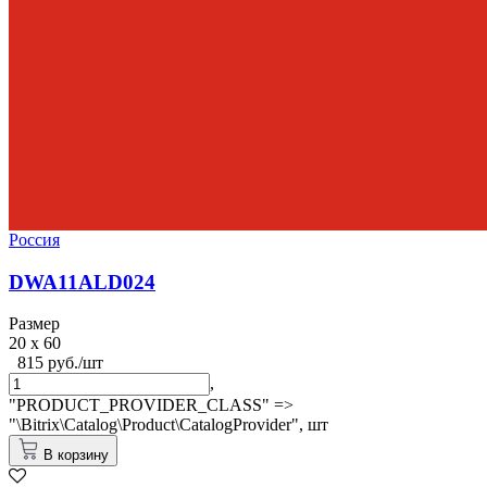
Россия
DWA11ALD024
Размер
20 x 60
815 руб./шт
,
"PRODUCT_PROVIDER_CLASS" =>
"\Bitrix\Catalog\Product\CatalogProvider",
шт
В корзину