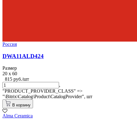
Россия
DWA11ALD424
Размер
20 x 60
815 руб./шт
,
"PRODUCT_PROVIDER_CLASS" =>
"\Bitrix\Catalog\Product\CatalogProvider",
шт
В корзину
Alma Ceramica