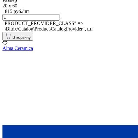
Размер
20 x 60
815 руб./шт
,
"PRODUCT_PROVIDER_CLASS" =>
"\Bitrix\Catalog\Product\CatalogProvider",
шт
В корзину
Alma Ceramica