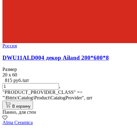
Россия
DWU11ALD004 декор Ailand 200*600*8
Размер
20 x 60
815 руб./шт
,
"PRODUCT_PROVIDER_CLASS" =>
"\Bitrix\Catalog\Product\CatalogProvider",
шт
В корзину
Панно, для стен
Alma Ceramica