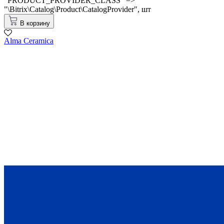
"PRODUCT_PROVIDER_CLASS" =>
"\Bitrix\Catalog\Product\CatalogProvider",
шт
В корзину
Alma Ceramica