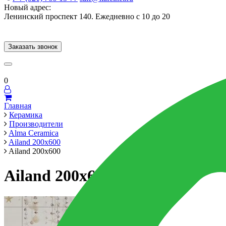
Новый адрес:
Ленинский проспект 140. Ежедневно с 10 до 20
Заказать звонок
Керамогранит
60x120
60x60
Для ванной
Для кухни
Мозаика
Брен
0
Главная
Керамика
Производители
Alma Ceramica
Ailand 200x600
Ailand 200x600
Ailand 200x600