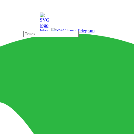
ды
Страны