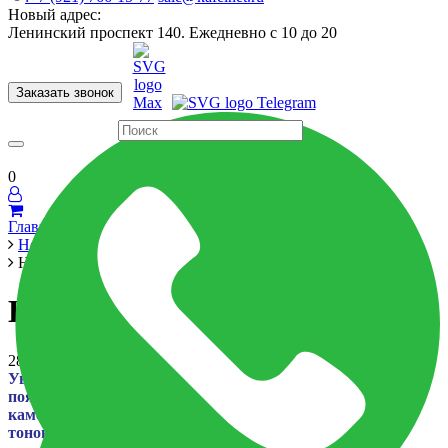
Новый адрес:
Ленинский проспект 140. Ежедневно с 10 до 20
Заказать звонок
Керамогранит
60x120
60x60
Для ванной
Для кухни
Мозаика
Бренды
Страны
0
Главная
Новости
Новое поступление!
Новое поступление!
28 июля 2022
Уважаемые покупатели! В наших выставочных залах
появились новинки очень красивого керамогранита под
камень, штукатурку, мрамор как классических светлых
тонов, так и глубоких контрастных оттенков по