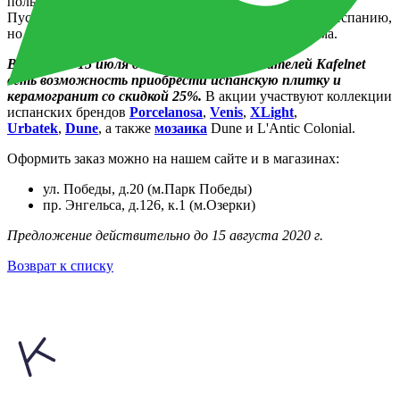
пользой и затеял дома долгожданный ремонт!
Пусть этим летом не получилось улететь на отдых в Испанию,
но вы можете поселить кусочек Испании у себя дома.
В период с 15 июля до 15 августа у покупателей Kafelnet
есть возможность приобрести испанскую плитку и
керамогранит со скидкой 25%.
В акции участвуют коллекции
испанских брендов
Porcelanosa
,
Venis
,
XLight
,
Urbatek
,
Dune
, а также
мозаика
Dune и L'Antic Colonial.
Оформить заказ можно на нашем сайте и в магазинах:
ул. Победы, д.20 (м.Парк Победы)
пр. Энгельса, д.126, к.1 (м.Озерки)
Предложение действительно до 15 августа 2020 г.
Возврат к списку