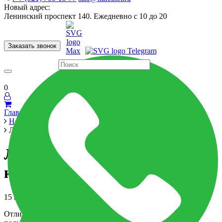
Новый адрес:
Ленинский проспект 140. Ежедневно с 10 до 20
Заказать звонок
Керамогранит
60x120
60x60
Для ванной
Для кухни
Мозаика
Бренды
Страны
0
Главная
Новости
Летние скидки на испанскую керамику
Летние скидки на испанскую
керамику
15 июля 2020
Отличные новости для тех, кто решил провести лето с