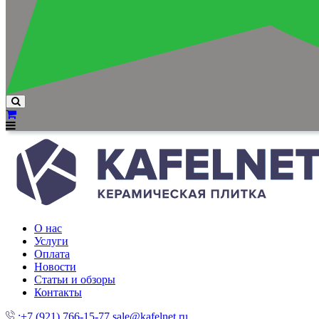
О нас
Услуги
Оплата
Новости
Статьи и обзоры
Контакты
:+7 (921) 766-15-77
sale@kafelnet.ru