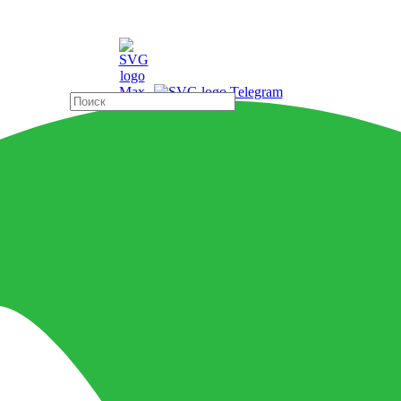
ды
Страны
ELLE O OLIVE 7,5x30 см