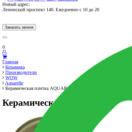
Новый адрес:
Ленинский проспект 140. Ежедневно с 10 до 20
Заказать звонок
Керамогранит
60x120
60x60
Для ванной
Для кухни
Мозаика
Брен
0
Главная
Керамика
Производители
WOW
Aquarelle
Керамическая плитка AQUARELLE O OLIVE 7,5x30 см
Керамическая плитка AQUAR