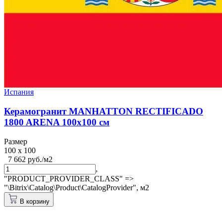
Испания
Керамогранит MANHATTON RECTIFICADO
1800 ARENA 100x100 см
Размер
100 x 100
7 662 руб./м2
,
"PRODUCT_PROVIDER_CLASS" =>
"\Bitrix\Catalog\Product\CatalogProvider",
м2
В корзину