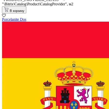
"\Bitrix\Catalog\Product\CatalogProvider",
м2
В корзину
Porcelanite Dos