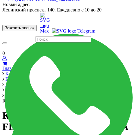
Новый адрес:
Ленинский проспект 140. Ежедневно с 10 до 20
Заказать звонок
Керамогранит
60x120
60x60
Для ванной
Для кухни
Мозаика
Бренды
Страны
0
Главная
Керамика
Производители
Porcelanite Dos
Firenze
Керамическая плитка FIRENZE 1219 CALACATTA GOLD
RET 40x120 см
Керамическая плитка
FIRENZE 1219 CALACATTA