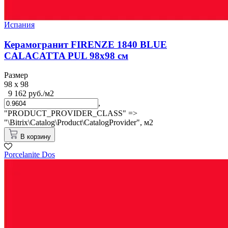
Испания
Керамогранит FIRENZE 1840 BLUE
CALACATTA PUL 98x98 см
Размер
98 x 98
9 162 руб./м2
,
"PRODUCT_PROVIDER_CLASS" =>
"\Bitrix\Catalog\Product\CatalogProvider",
м2
В корзину
Porcelanite Dos