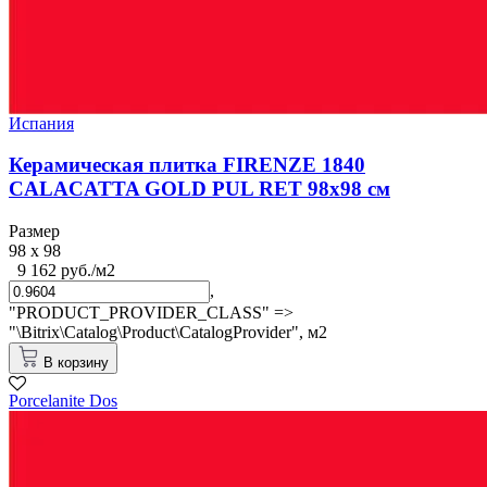
Испания
Керамическая плитка FIRENZE 1840
CALACATTA GOLD PUL RET 98x98 см
Размер
98 x 98
9 162 руб./м2
,
"PRODUCT_PROVIDER_CLASS" =>
"\Bitrix\Catalog\Product\CatalogProvider",
м2
В корзину
Porcelanite Dos