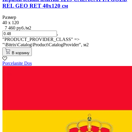
REL GEO RET 40x120 см
Размер
40 x 120
7 460 руб./м2
,
"PRODUCT_PROVIDER_CLASS" =>
"\Bitrix\Catalog\Product\CatalogProvider",
м2
В корзину
Porcelanite Dos