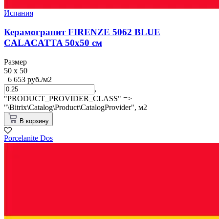
Испания
Керамогранит FIRENZE 5062 BLUE
CALACATTA 50x50 см
Размер
50 x 50
6 653 руб./м2
,
"PRODUCT_PROVIDER_CLASS" =>
"\Bitrix\Catalog\Product\CatalogProvider",
м2
В корзину
Porcelanite Dos