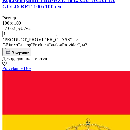
Керамогранит FIRENZE 1842 CALACATTA
GOLD RET 100x100 см
Размер
100 x 100
7 662 руб./м2
,
"PRODUCT_PROVIDER_CLASS" =>
"\Bitrix\Catalog\Product\CatalogProvider",
м2
В корзину
Декор, для пола и стен
Porcelanite Dos