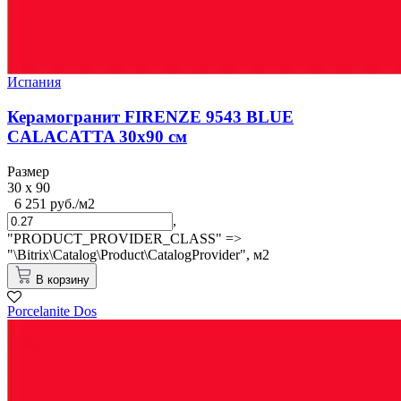
Испания
Керамогранит FIRENZE 9543 BLUE
CALACATTA 30x90 см
Размер
30 x 90
6 251 руб./м2
,
"PRODUCT_PROVIDER_CLASS" =>
"\Bitrix\Catalog\Product\CatalogProvider",
м2
В корзину
Porcelanite Dos