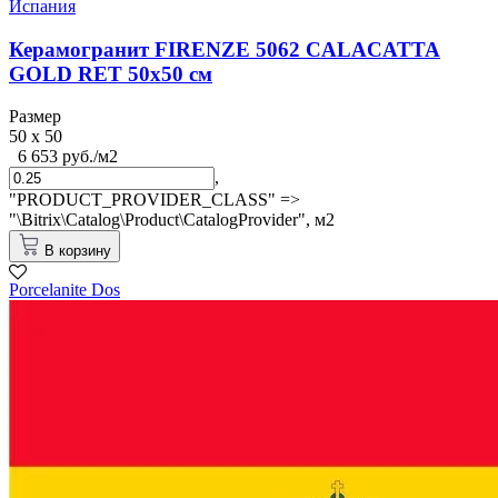
Испания
Керамогранит FIRENZE 5062 CALACATTA
GOLD RET 50x50 см
Размер
50 x 50
6 653 руб./м2
,
"PRODUCT_PROVIDER_CLASS" =>
"\Bitrix\Catalog\Product\CatalogProvider",
м2
В корзину
Porcelanite Dos