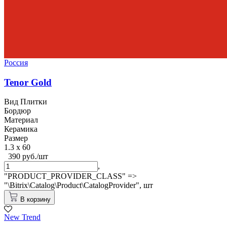
Россия
Tenor Gold
Вид Плитки
Бордюр
Материал
Керамика
Размер
1.3 x 60
390 руб./шт
,
"PRODUCT_PROVIDER_CLASS" =>
"\Bitrix\Catalog\Product\CatalogProvider",
шт
В корзину
New Trend