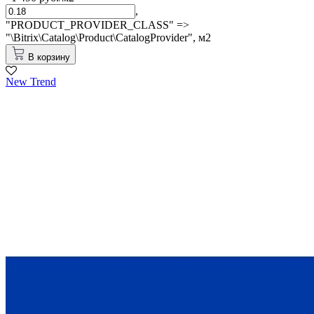
,
"PRODUCT_PROVIDER_CLASS" =>
"\Bitrix\Catalog\Product\CatalogProvider",
м2
В корзину
New Trend