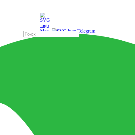
ды
Страны
0.5
ght Carving Rectificado 60x12