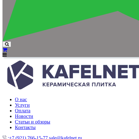
О нас
Услуги
Оплата
Новости
Статьи и обзоры
Контакты
:+7 (921) 766-15-77
sale@kafelnet.ru