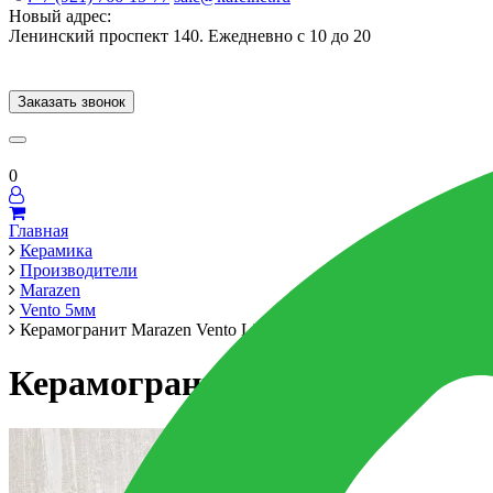
Новый адрес:
Ленинский проспект 140. Ежедневно с 10 до 20
Заказать звонок
Керамогранит
60x120
60x60
Для ванной
Для кухни
Мозаика
Брен
0
Главная
Керамика
Производители
Marazen
Vento 5мм
Керамогранит Marazen Vento Light Carving Rectificado 60x120x
Керамогранит Marazen Vento Li