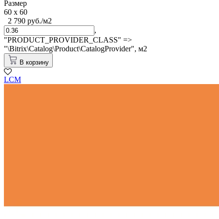
Размер
60 x 60
2 790 руб./м2
,
"PRODUCT_PROVIDER_CLASS" =>
"\Bitrix\Catalog\Product\CatalogProvider",
м2
В корзину
LCM