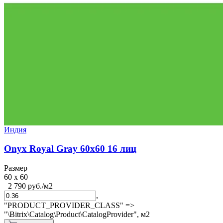
Индия
Onyx Royal Gray 60x60 16 лиц
Размер
60 x 60
2 790 руб./м2
,
"PRODUCT_PROVIDER_CLASS" =>
"\Bitrix\Catalog\Product\CatalogProvider",
м2