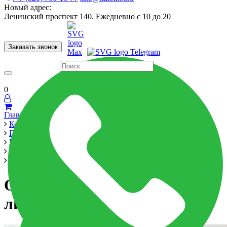
Новый адрес:
Ленинский проспект 140. Ежедневно с 10 до 20
Заказать звонок
Керамогранит
60x120
60x60
Для ванной
Для кухни
Мозаика
Бренды
Страны
0
Главная
Керамика
Производители
LCM
Onyx Royal
Onyx Royal Gray 60x120 11 лиц
Onyx Royal Gray 60x120 11
лиц