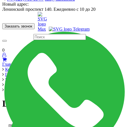
Новый адрес:
Ленинский проспект 140. Ежедневно с 10 до 20
Заказать звонок
Керамогранит
60x120
60x60
Для ванной
Для кухни
Мозаика
Бренды
Страны
0
Главная
Керамика
Производители
LB Ceramics
Цемент Стайл / Cement Style
Цемент Стайл / Cement Style
Цемент Стайл / Cement Style
-6%
при оплате