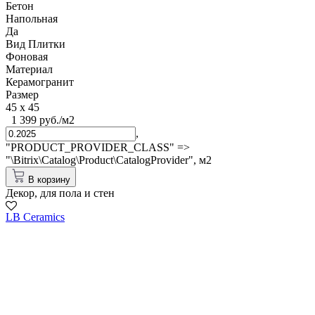
Бетон
Напольная
Да
Вид Плитки
Фоновая
Материал
Керамогранит
Размер
45 x 45
1 399 руб./м2
,
"PRODUCT_PROVIDER_CLASS" =>
"\Bitrix\Catalog\Product\CatalogProvider",
м2
В корзину
Декор, для пола и стен
LB Ceramics