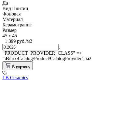
Да
Вид Плитки
Фоновая
Материал
Керамогранит
Размер
45 x 45
1 399 руб./м2
,
"PRODUCT_PROVIDER_CLASS" =>
"\Bitrix\Catalog\Product\CatalogProvider",
м2
В корзину
LB Ceramics