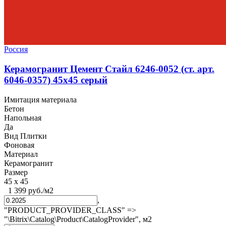
Россия
Керамогранит Цемент Стайл 6246-0052 (ст. арт.
6046-0357) 45x45 серый
Имитация материала
Бетон
Напольная
Да
Вид Плитки
Фоновая
Материал
Керамогранит
Размер
45 x 45
1 399 руб./м2
,
"PRODUCT_PROVIDER_CLASS" =>
"\Bitrix\Catalog\Product\CatalogProvider",
м2