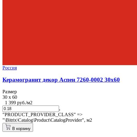
Россия
Керамогранит декор Аспен 7260-0002 30x60
Размер
30 x 60
1 399 руб./м2
,
"PRODUCT_PROVIDER_CLASS" =>
"\Bitrix\Catalog\Product\CatalogProvider",
м2
В корзину