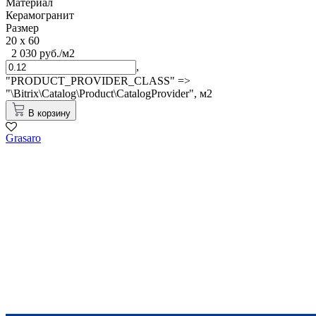
Материал
Керамогранит
Размер
20 x 60
2 030 руб./м2
,
"PRODUCT_PROVIDER_CLASS" =>
"\Bitrix\Catalog\Product\CatalogProvider",
м2
В корзину
Grasaro