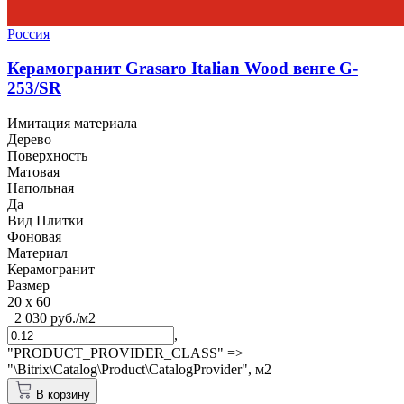
Россия
Керамогранит Grasaro Italian Wood венге G-
253/SR
Имитация материала
Дерево
Поверхность
Матовая
Напольная
Да
Вид Плитки
Фоновая
Материал
Керамогранит
Размер
20 x 60
2 030 руб./м2
,
"PRODUCT_PROVIDER_CLASS" =>
"\Bitrix\Catalog\Product\CatalogProvider",
м2
В корзину