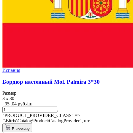
Испания
Бордюр настенный Mol. Palmira 3*30
Размер
3 x 30
95 .04 руб./шт
,
"PRODUCT_PROVIDER_CLASS" =>
"\Bitrix\Catalog\Product\CatalogProvider",
шт
В корзину