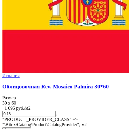
Испания
Облицовочная Rev. Mosaico Palmira 30*60
Размер
30 x 60
1 695 руб./м2
,
"PRODUCT_PROVIDER_CLASS" =>
"\Bitrix\Catalog\Product\CatalogProvider",
м2