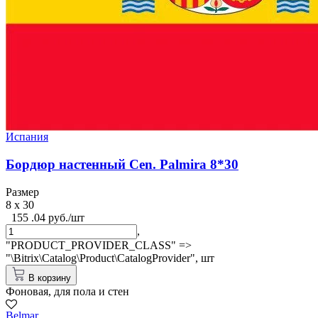
Испания
Бордюр настенный Cen. Palmira 8*30
Размер
8 x 30
155 .04 руб./шт
,
"PRODUCT_PROVIDER_CLASS" =>
"\Bitrix\Catalog\Product\CatalogProvider",
шт
В корзину
Фоновая, для пола и стен
Belmar