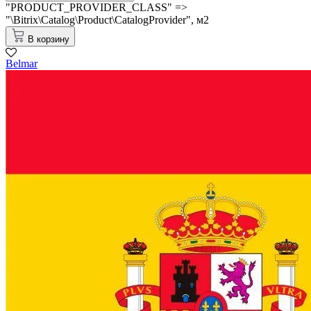
"PRODUCT_PROVIDER_CLASS" =>
"\Bitrix\Catalog\Product\CatalogProvider",
м2
В корзину
Belmar