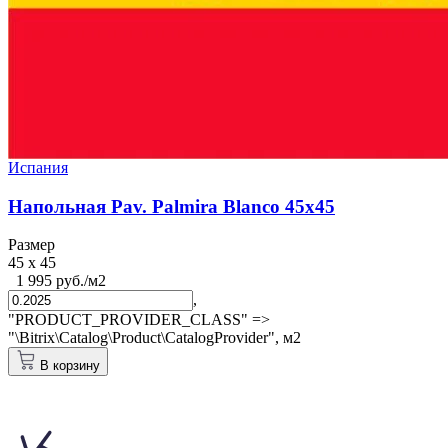
Испания
Напольная Pav. Palmira Blanco 45x45
Размер
45 x 45
1 995 руб./м2
,
"PRODUCT_PROVIDER_CLASS" =>
"\Bitrix\Catalog\Product\CatalogProvider",
м2
В корзину