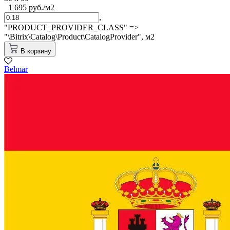
1 695 руб./м2
,
"PRODUCT_PROVIDER_CLASS" =>
"\Bitrix\Catalog\Product\CatalogProvider",
м2
В корзину
Belmar