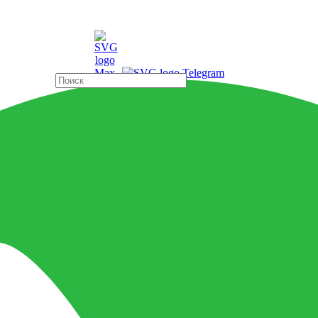
ды
Страны
WOOD HONEY