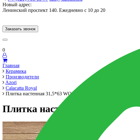
Новый адрес:
Ленинский проспект 140. Ежедневно с 10 до 20
Заказать звонок
Керамогранит
60x120
60x60
Для ванной
Для кухни
Мозаика
Брен
0
Главная
Керамика
Производители
Azori
Calacatta Royal
Плитка настенная 31,5*63 WOOD HONEY
Плитка настенная 31,5*63 