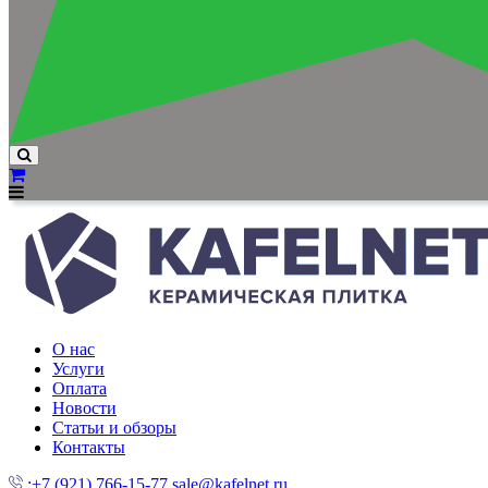
О нас
Услуги
Оплата
Новости
Статьи и обзоры
Контакты
:+7 (921) 766-15-77
sale@kafelnet.ru