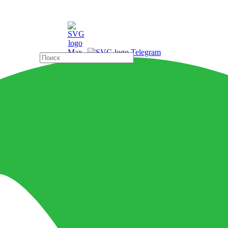
ды
Страны
x60 Lapp Керамогранит