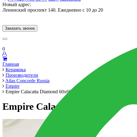
Новый адрес:
Ленинский проспект 140. Ежедневно с 10 до 20
Заказать звонок
Керамогранит
60x120
60x60
Для ванной
Для кухни
Мозаика
Брен
0
Главная
Керамика
Производители
Atlas Concorde Russia
Empire
Empire Calacatta Diamond 60x60 Lapp Керамогранит
Empire Calacatta Diamond 60