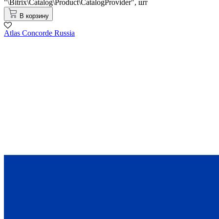
"\Bitrix\Catalog\Product\CatalogProvider",
шт
В корзину
Atlas Concorde Russia