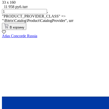
33 x 160
11 958 руб./шт
,
"PRODUCT_PROVIDER_CLASS" =>
"\Bitrix\Catalog\Product\CatalogProvider",
шт
В корзину
Atlas Concorde Russia