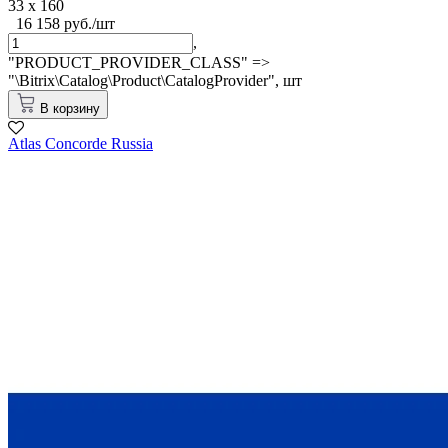
33 x 160
16 158 руб./шт
,
"PRODUCT_PROVIDER_CLASS" =>
"\Bitrix\Catalog\Product\CatalogProvider",
шт
В корзину
Atlas Concorde Russia