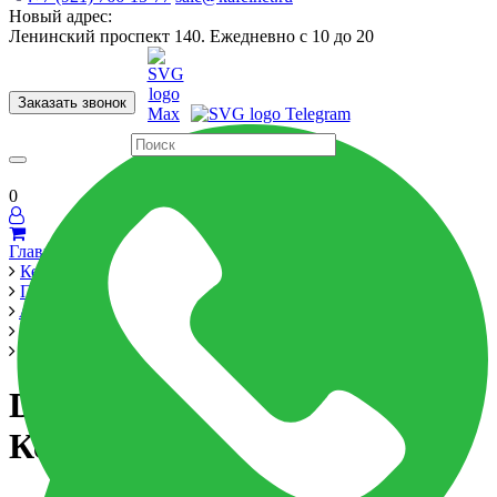
Новый адрес:
Ленинский проспект 140. Ежедневно с 10 до 20
Заказать звонок
Керамогранит
60x120
60x60
Для ванной
Для кухни
Мозаика
Бренды
Страны
0
Главная
Керамика
Производители
Atlas Concorde Russia
Drift
Drift White Scal.120 Ang.Dx Керамогранит
Drift White Scal.120 Ang.Dx
Керамогранит