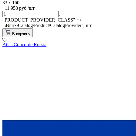
33 x 160
11 958 руб./шт
,
"PRODUCT_PROVIDER_CLASS" =>
"\Bitrix\Catalog\Product\CatalogProvider",
шт
В корзину
Atlas Concorde Russia