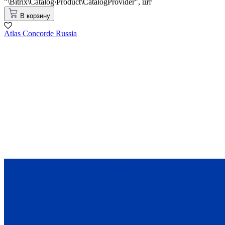
"\Bitrix\Catalog\Product\CatalogProvider",
шт
В корзину
Atlas Concorde Russia