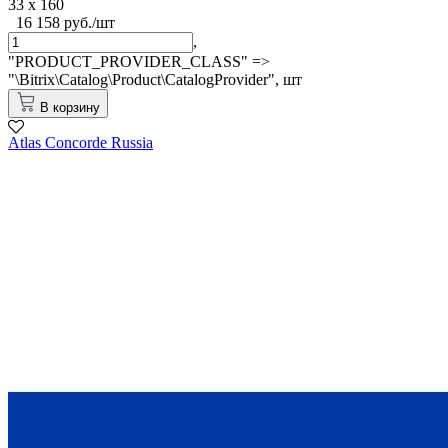
33 x 160
16 158 руб./шт
,
"PRODUCT_PROVIDER_CLASS" =>
"\Bitrix\Catalog\Product\CatalogProvider",
шт
В корзину
Atlas Concorde Russia