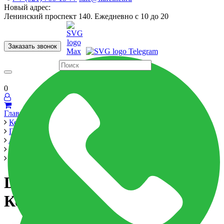
Новый адрес:
Ленинский проспект 140. Ежедневно с 10 до 20
Заказать звонок
Керамогранит
60x120
60x60
Для ванной
Для кухни
Мозаика
Бренды
Страны
0
Главная
Керамика
Производители
Atlas Concorde Russia
Drift
Drift Dark Scal.120 Ang.Dx Керамогранит
Drift Dark Scal.120 Ang.Dx
Керамогранит