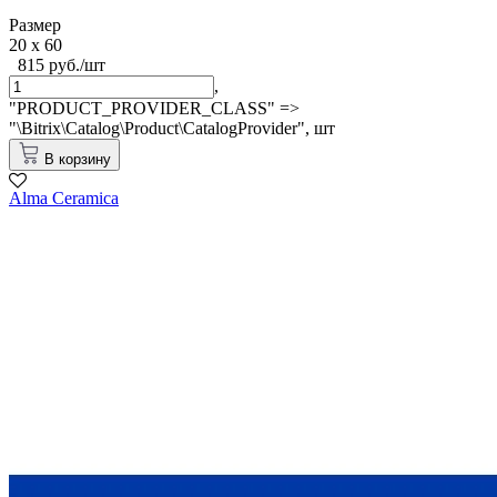
Размер
20 x 60
815 руб./шт
,
"PRODUCT_PROVIDER_CLASS" =>
"\Bitrix\Catalog\Product\CatalogProvider",
шт
В корзину
Alma Ceramica