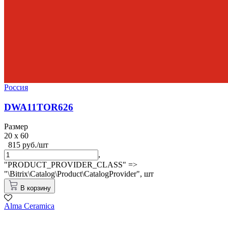
Россия
DWA11TOR626
Размер
20 x 60
815 руб./шт
,
"PRODUCT_PROVIDER_CLASS" =>
"\Bitrix\Catalog\Product\CatalogProvider",
шт
В корзину
Alma Ceramica