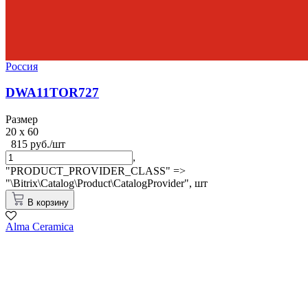
Россия
DWA11TOR727
Размер
20 x 60
815 руб./шт
,
"PRODUCT_PROVIDER_CLASS" =>
"\Bitrix\Catalog\Product\CatalogProvider",
шт
В корзину
Alma Ceramica