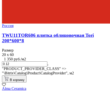
Россия
TWU11TOR606 плитка облицовочная Tori
200*600*8
Размер
20 x 60
1 350 руб./м2
,
"PRODUCT_PROVIDER_CLASS" =>
"\Bitrix\Catalog\Product\CatalogProvider",
м2
В корзину
Alma Ceramica