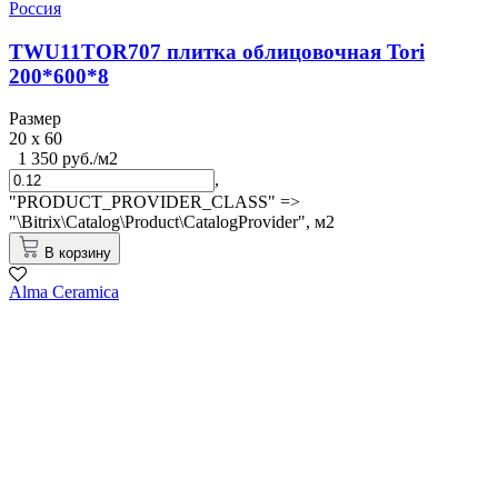
Россия
TWU11TOR707 плитка облицовочная Tori
200*600*8
Размер
20 x 60
1 350 руб./м2
,
"PRODUCT_PROVIDER_CLASS" =>
"\Bitrix\Catalog\Product\CatalogProvider",
м2
В корзину
Alma Ceramica