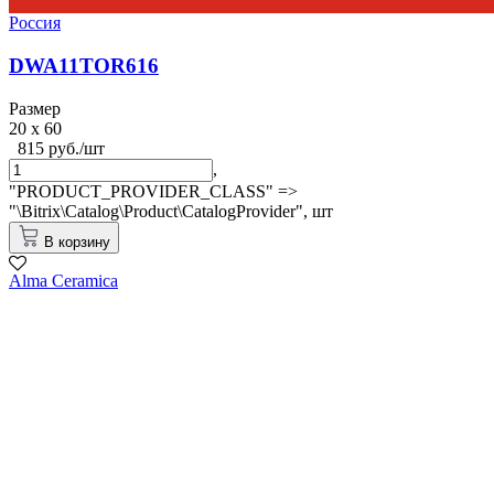
Россия
DWA11TOR616
Размер
20 x 60
815 руб./шт
,
"PRODUCT_PROVIDER_CLASS" =>
"\Bitrix\Catalog\Product\CatalogProvider",
шт
В корзину
Alma Ceramica