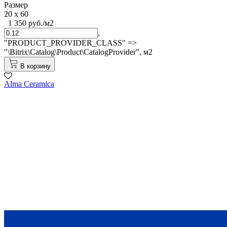
Размер
20 x 60
1 350 руб./м2
,
"PRODUCT_PROVIDER_CLASS" =>
"\Bitrix\Catalog\Product\CatalogProvider",
м2
В корзину
Alma Ceramica