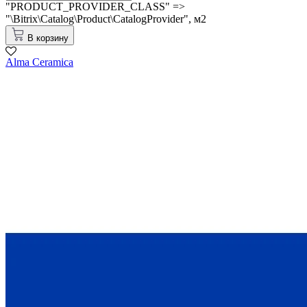
"PRODUCT_PROVIDER_CLASS" =>
"\Bitrix\Catalog\Product\CatalogProvider",
м2
В корзину
Alma Ceramica