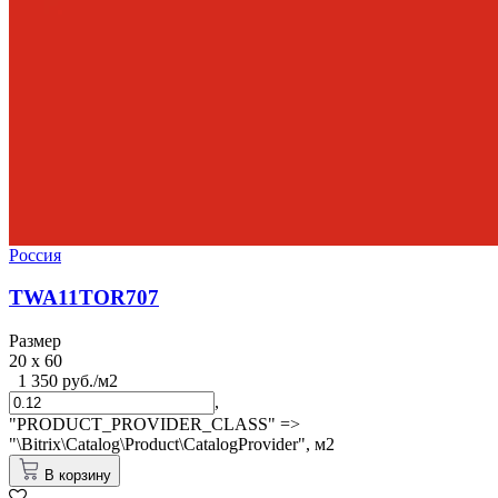
Россия
TWA11TOR707
Размер
20 x 60
1 350 руб./м2
,
"PRODUCT_PROVIDER_CLASS" =>
"\Bitrix\Catalog\Product\CatalogProvider",
м2
В корзину