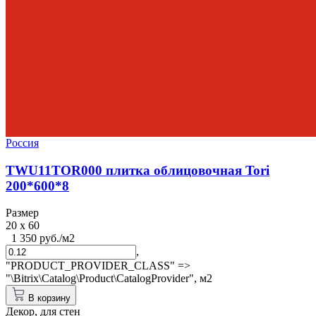
Россия
TWU11TOR000 плитка облицовочная Tori
200*600*8
Размер
20 x 60
1 350 руб./м2
,
"PRODUCT_PROVIDER_CLASS" =>
"\Bitrix\Catalog\Product\CatalogProvider",
м2
В корзину
Декор, для стен