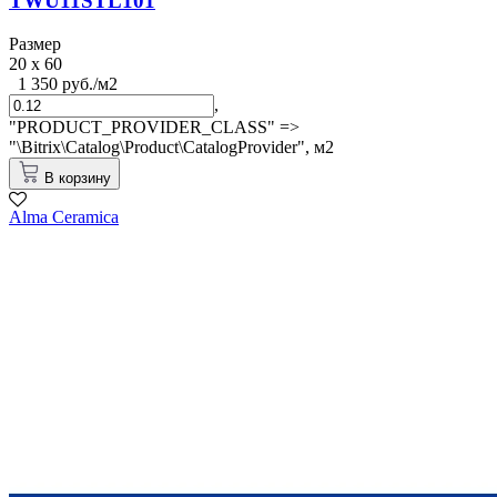
TWU11STL101
Размер
20 x 60
1 350 руб./м2
,
"PRODUCT_PROVIDER_CLASS" =>
"\Bitrix\Catalog\Product\CatalogProvider",
м2
В корзину
Alma Ceramica