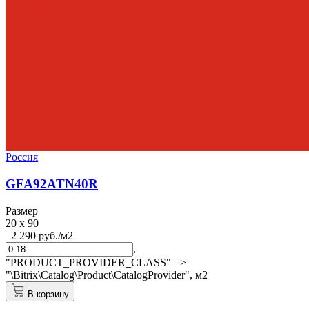
Россия
GFA92ATN40R
Размер
20 x 90
2 290 руб./м2
,
"PRODUCT_PROVIDER_CLASS" =>
"\Bitrix\Catalog\Product\CatalogProvider",
м2
В корзину