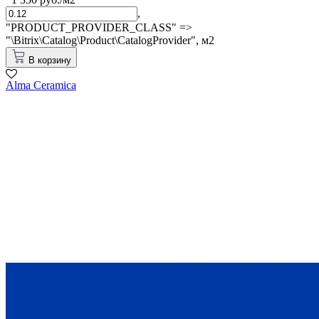
,
"PRODUCT_PROVIDER_CLASS" =>
"\Bitrix\Catalog\Product\CatalogProvider",
м2
В корзину
Alma Ceramica