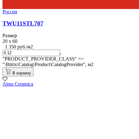
Россия
TWU11STL707
Размер
20 x 60
1 350 руб./м2
,
"PRODUCT_PROVIDER_CLASS" =>
"\Bitrix\Catalog\Product\CatalogProvider",
м2
В корзину
Alma Ceramica