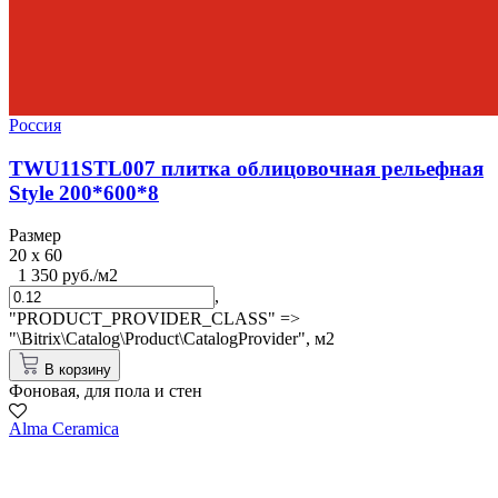
Россия
TWU11STL007 плитка облицовочная рельефная
Style 200*600*8
Размер
20 x 60
1 350 руб./м2
,
"PRODUCT_PROVIDER_CLASS" =>
"\Bitrix\Catalog\Product\CatalogProvider",
м2
В корзину
Фоновая, для пола и стен
Alma Ceramica