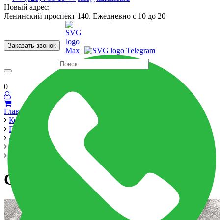
Новый адрес:
Ленинский проспект 140. Ежедневно с 10 до 20
Заказать звонок
Керамогранит
60x120
60x60
Для ванной
Для кухни
Мозаика
Бренды
Страны
0
Главная
Керамика
Производители
Alma Ceramica
Style 200x600
GFU04RLT07R
GFU04RLT07R