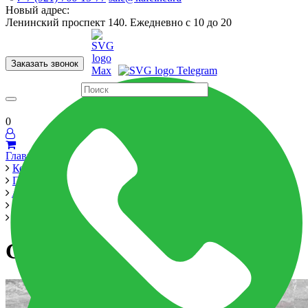
Новый адрес:
Ленинский проспект 140. Ежедневно с 10 до 20
Заказать звонок
Керамогранит
60x120
60x60
Для ванной
Для кухни
Мозаика
Бренды
Страны
0
Главная
Керамика
Производители
Alma Ceramica
Singapore 600x600
GFU04SGP77L
GFU04SGP77L