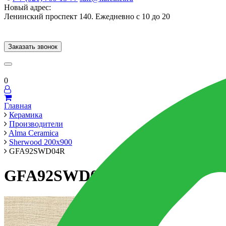
Новый адрес:
Ленинский проспект 140. Ежедневно с 10 до 20
Заказать звонок
Керамогранит
60x120
60x60
Для ванной
Для кухни
Мозаика
Брен
0
Главная
Керамика
Производители
Alma Ceramica
Sherwood 200x900
GFA92SWD04R
GFA92SWD04R