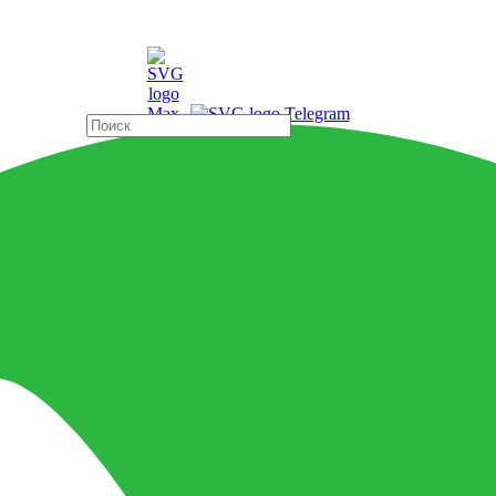
ды
Страны