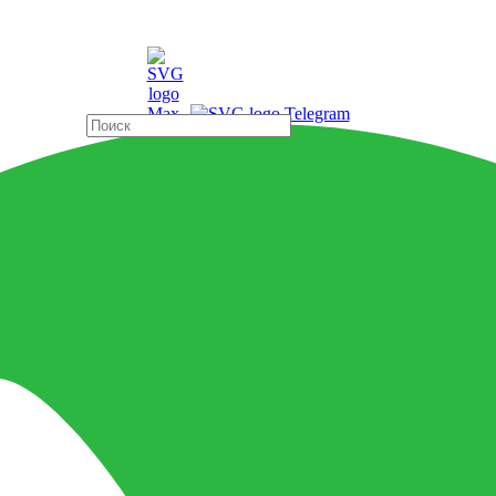
ды
Страны