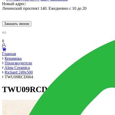
Новый адрес:
Ленинский проспект 140. Ежедневно с 10 до 20
Заказать звонок
Керамогранит
60x120
60x60
Для ванной
Для кухни
Мозаика
Брен
0
Главная
Керамика
Производители
Alma Ceramica
Richard 249x500
TWU09RCD004
TWU09RCD004