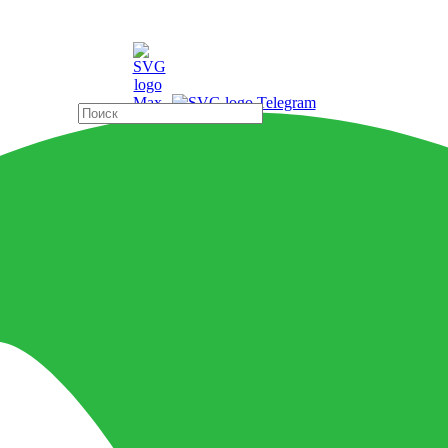
ды
Страны