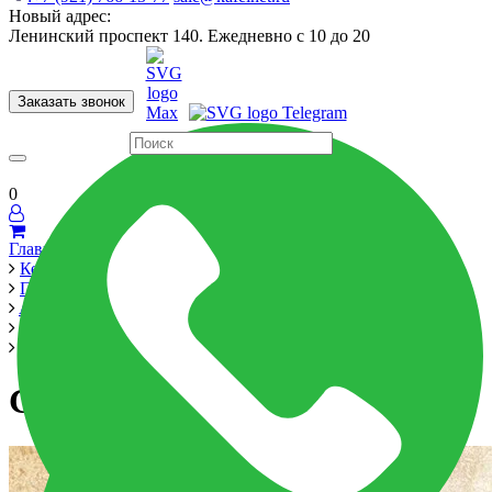
Новый адрес:
Ленинский проспект 140. Ежедневно с 10 до 20
Заказать звонок
Керамогранит
60x120
60x60
Для ванной
Для кухни
Мозаика
Бренды
Страны
0
Главная
Керамика
Производители
Alma Ceramica
Magic
GFU04MGC48L
GFU04MGC48L