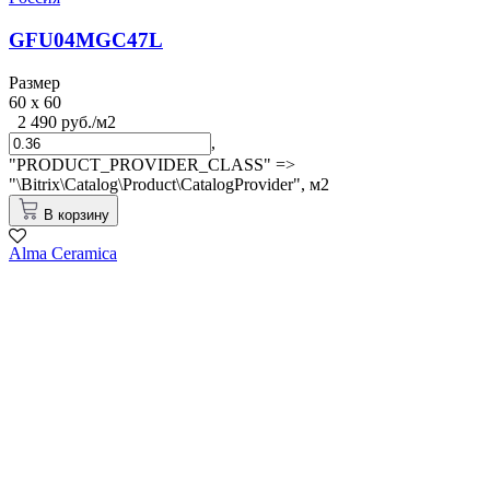
GFU04MGC47L
Размер
60 x 60
2 490 руб./м2
,
"PRODUCT_PROVIDER_CLASS" =>
"\Bitrix\Catalog\Product\CatalogProvider",
м2
В корзину
Alma Ceramica