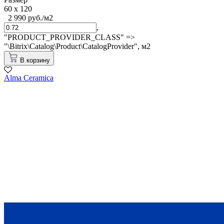
60 x 120
2 990 руб./м2
,
"PRODUCT_PROVIDER_CLASS" =>
"\Bitrix\Catalog\Product\CatalogProvider",
м2
В корзину
Alma Ceramica