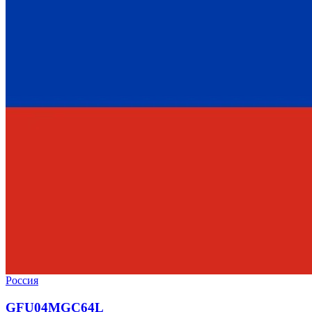
Россия
GFU04MGC64L