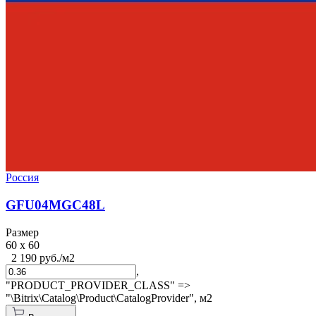
Россия
GFU04MGC48L
Размер
60 x 60
2 190 руб./м2
,
"PRODUCT_PROVIDER_CLASS" =>
"\Bitrix\Catalog\Product\CatalogProvider",
м2