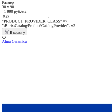
Размер
30 x 90
1 990 руб./м2
,
"PRODUCT_PROVIDER_CLASS" =>
"\Bitrix\Catalog\Product\CatalogProvider",
м2
В корзину
Alma Ceramica