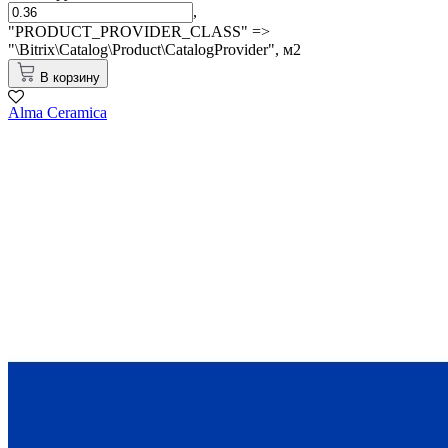
,
"PRODUCT_PROVIDER_CLASS" =>
"\Bitrix\Catalog\Product\CatalogProvider",
м2
В корзину
Alma Ceramica