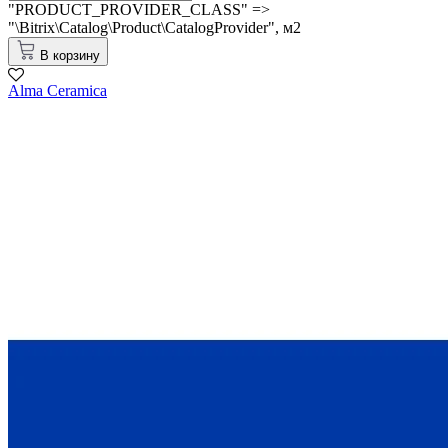
"PRODUCT_PROVIDER_CLASS" =>
"\Bitrix\Catalog\Product\CatalogProvider",
м2
В корзину
Alma Ceramica