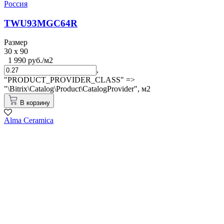
Россия
TWU93MGC64R
Размер
30 x 90
1 990 руб./м2
,
"PRODUCT_PROVIDER_CLASS" =>
"\Bitrix\Catalog\Product\CatalogProvider",
м2
В корзину
Alma Ceramica