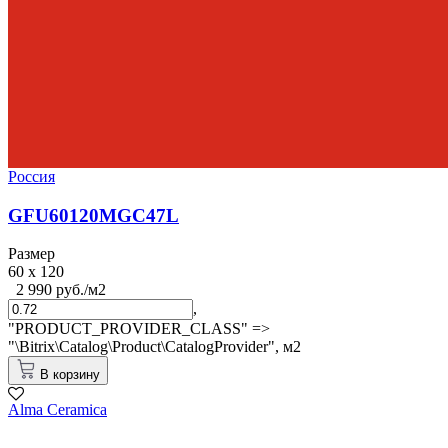
Россия
GFU60120MGC47L
Размер
60 x 120
2 990 руб./м2
,
"PRODUCT_PROVIDER_CLASS" =>
"\Bitrix\Catalog\Product\CatalogProvider",
м2
В корзину
Alma Ceramica