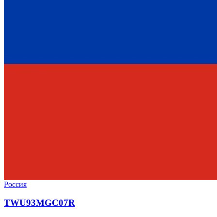
Россия
TWU93MGC07R