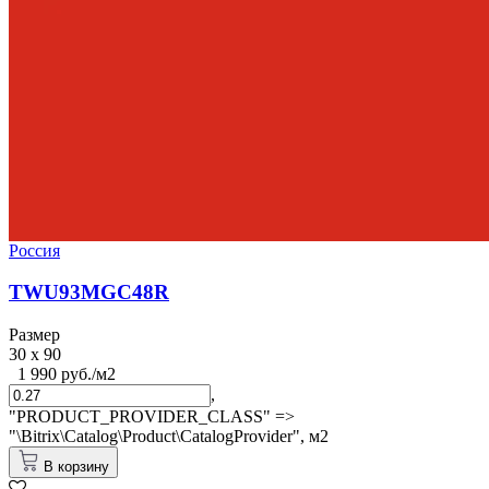
Россия
TWU93MGC48R
Размер
30 x 90
1 990 руб./м2
,
"PRODUCT_PROVIDER_CLASS" =>
"\Bitrix\Catalog\Product\CatalogProvider",
м2
В корзину