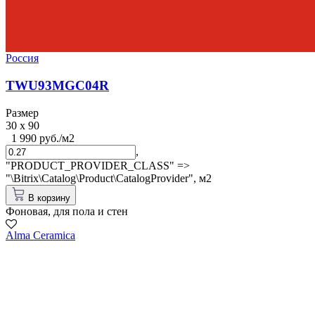
Россия
TWU93MGC04R
Размер
30 x 90
1 990 руб./м2
,
"PRODUCT_PROVIDER_CLASS" =>
"\Bitrix\Catalog\Product\CatalogProvider",
м2
В корзину
Фоновая, для пола и стен
Alma Ceramica