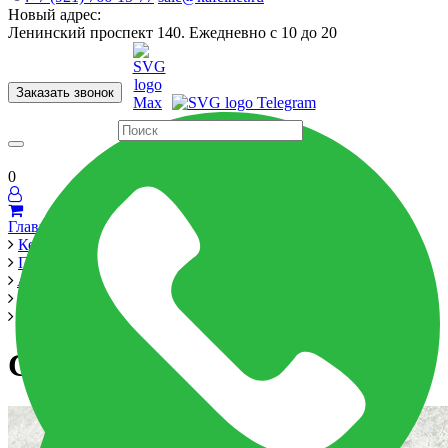
Новый адрес:
Ленинский проспект 140. Ежедневно с 10 до 20
Заказать звонок
Керамогранит
60x120
60x60
Для ванной
Для кухни
Мозаика
Бренды
Страны
0
Главная
Керамика
Производители
Alma Ceramica
Capriani 570x1140
Capriani new
Capriani new