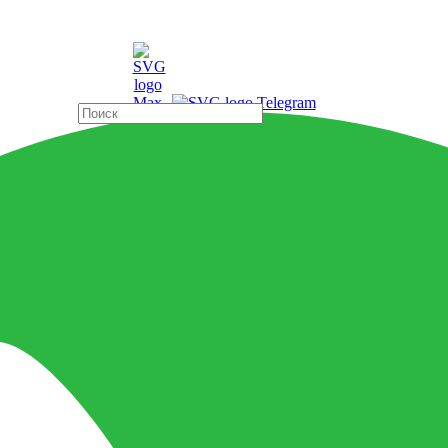
ды
Страны