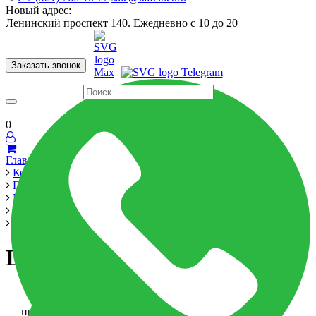
Новый адрес:
Ленинский проспект 140. Ежедневно с 10 до 20
Заказать звонок
Керамогранит
60x120
60x60
Для ванной
Для кухни
Мозаика
Бренды
Страны
0
Главная
Керамика
Производители
Marazen
Lakme 5мм
Lakme 5мм
Lakme 5мм
-6%
при оплате