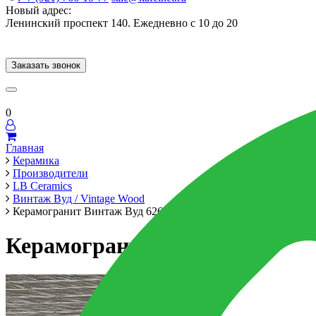
Новый адрес:
Ленинский проспект 140. Ежедневно с 10 до 20
Заказать звонок
Керамогранит
60x120
60x60
Для ванной
Для кухни
Мозаика
Брен
0
Главная
Керамика
Производители
LB Ceramics
Винтаж Вуд / Vintage Wood
Керамогранит Винтаж Вуд 6260-0020 30х60 темно-серый
Керамогранит Винтаж Вуд 626