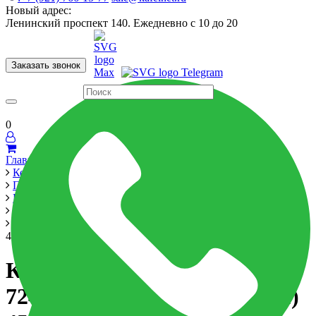
Новый адрес:
Ленинский проспект 140. Ежедневно с 10 до 20
Заказать звонок
Керамогранит
60x120
60x60
Для ванной
Для кухни
Мозаика
Бренды
Страны
0
Главная
Керамика
Производители
LB Ceramics
Айриш / Irish
Керамогранит декор Айриш 7246-0006 (ст. арт. 6046-0372)
45x45
Керамогранит декор Айриш
7246-0006 (ст. арт. 6046-0372)