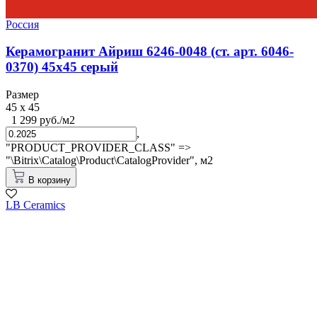
Россия
Керамогранит Айриш 6246-0048 (ст. арт. 6046-
0370) 45х45 серый
Размер
45 x 45
1 299 руб./м2
,
"PRODUCT_PROVIDER_CLASS" =>
"\Bitrix\Catalog\Product\CatalogProvider",
м2
В корзину
LB Ceramics