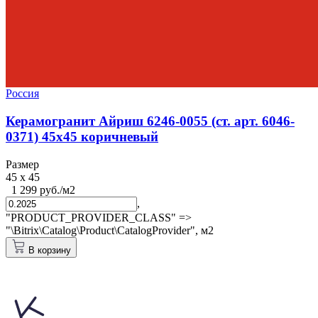
Россия
Керамогранит Айриш 6246-0055 (ст. арт. 6046-
0371) 45х45 коричневый
Размер
45 x 45
1 299 руб./м2
,
"PRODUCT_PROVIDER_CLASS" =>
"\Bitrix\Catalog\Product\CatalogProvider",
м2
В корзину