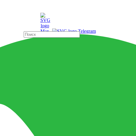
ды
Страны