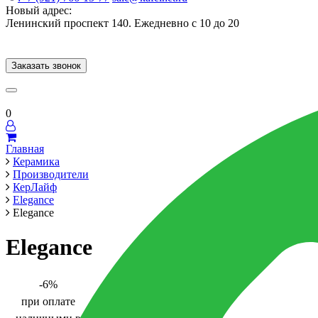
Новый адрес:
Ленинский проспект 140. Ежедневно с 10 до 20
Заказать звонок
Керамогранит
60x120
60x60
Для ванной
Для кухни
Мозаика
Брен
0
Главная
Керамика
Производители
КерЛайф
Elegance
Elegance
Elegance
-6%
при оплате