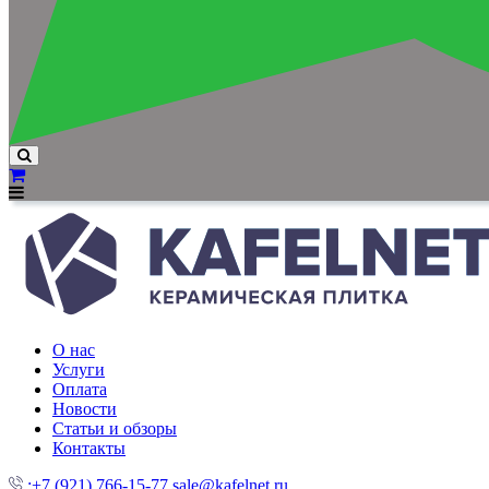
О нас
Услуги
Оплата
Новости
Статьи и обзоры
Контакты
:+7 (921) 766-15-77
sale@kafelnet.ru