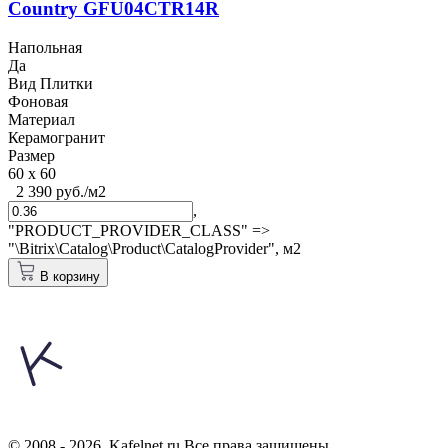
Country GFU04CTR14R
Напольная
Да
Вид Плитки
Фоновая
Материал
Керамогранит
Размер
60 x 60
2 390 руб./м2
,
"PRODUCT_PROVIDER_CLASS" =>
"\Bitrix\Catalog\Product\CatalogProvider",
м2
В корзину
© 2008 - 2026. Kafelnet.ru Все права защищены.