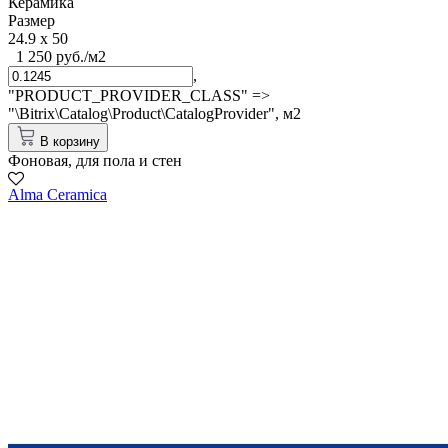
Керамика
Размер
24.9 x 50
1 250 руб./м2
,
"PRODUCT_PROVIDER_CLASS" =>
"\Bitrix\Catalog\Product\CatalogProvider",
м2
В корзину
Фоновая, для пола и стен
Alma Ceramica