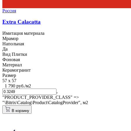
Россия
Extra Calacatta
Имитация материала
Мрамор
Напольная
Да
Вид Плитки
Фоновая
Материал
Керамогранит
Размер
57 x 57
1 790 руб./м2
,
"PRODUCT_PROVIDER_CLASS" =>
"\Bitrix\Catalog\Product\CatalogProvider",
м2
В корзину