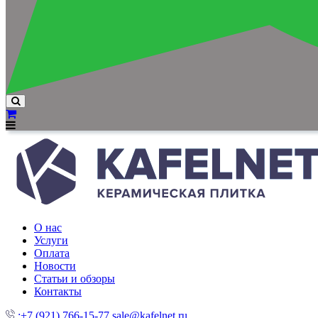
О нас
Услуги
Оплата
Новости
Статьи и обзоры
Контакты
:+7 (921) 766-15-77
sale@kafelnet.ru