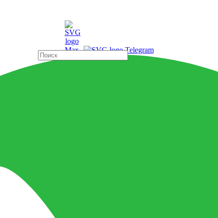
ды
Страны