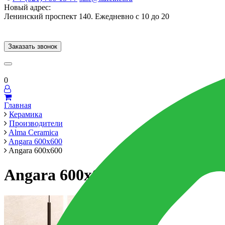
Новый адрес:
Ленинский проспект 140. Ежедневно с 10 до 20
Заказать звонок
Керамогранит
60x120
60x60
Для ванной
Для кухни
Мозаика
Брен
0
Главная
Керамика
Производители
Alma Ceramica
Angara 600x600
Angara 600x600
Angara 600x600