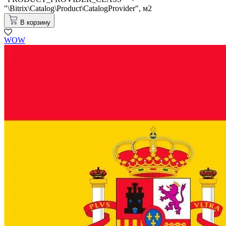
"\Bitrix\Catalog\Product\CatalogProvider",
м2
В корзину
WOW