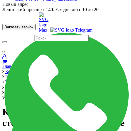
Новый адрес:
Ленинский проспект 140. Ежедневно с 10 до 20
Заказать звонок
Керамогранит
60x120
60x60
Для ванной
Для кухни
Мозаика
Бренды
Страны
0
Главная
Керамика
Производители
WOW
Fayenza
Керамическая плитка для стен WOW FAYENZA Square Deep
White 12.5*12.5
Керамическая плитка для
стен WOW FAYENZA Square