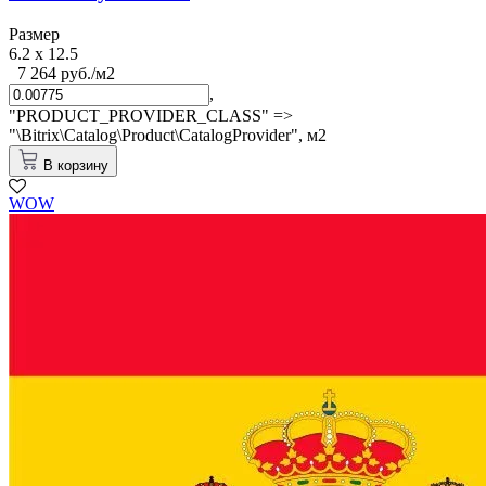
Размер
6.2 x 12.5
7 264 руб./м2
,
"PRODUCT_PROVIDER_CLASS" =>
"\Bitrix\Catalog\Product\CatalogProvider",
м2
В корзину
WOW