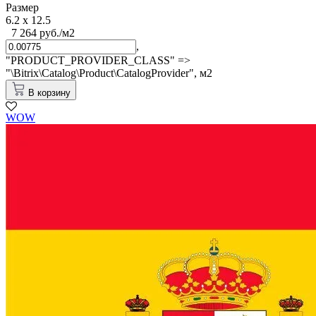
Размер
6.2 x 12.5
7 264 руб./м2
,
"PRODUCT_PROVIDER_CLASS" =>
"\Bitrix\Catalog\Product\CatalogProvider",
м2
В корзину
WOW