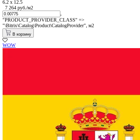
6.2 x 12.5
7 264 руб./м2
,
"PRODUCT_PROVIDER_CLASS" =>
"\Bitrix\Catalog\Product\CatalogProvider",
м2
В корзину
WOW