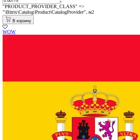
,
"PRODUCT_PROVIDER_CLASS" =>
"\Bitrix\Catalog\Product\CatalogProvider",
м2
В корзину
WOW