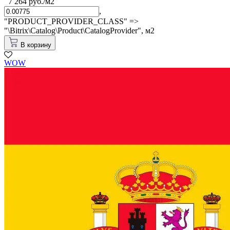
7 264 руб./м2
,
"PRODUCT_PROVIDER_CLASS" =>
"\Bitrix\Catalog\Product\CatalogProvider",
м2
В корзину
WOW