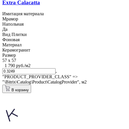
Extra Calacatta
Имитация материала
Мрамор
Напольная
Да
Вид Плитки
Фоновая
Материал
Керамогранит
Размер
57 x 57
1 790 руб./м2
,
"PRODUCT_PROVIDER_CLASS" =>
"\Bitrix\Catalog\Product\CatalogProvider",
м2
В корзину