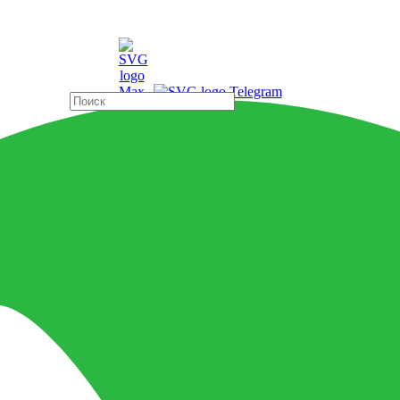
ды
Страны