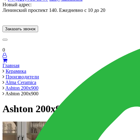
Новый адрес:
Ленинский проспект 140. Ежедневно с 10 до 20
Заказать звонок
Керамогранит
60x120
60x60
Для ванной
Для кухни
Мозаика
Брен
0
Главная
Керамика
Производители
Alma Ceramica
Ashton 200x900
Ashton 200x900
Ashton 200x900